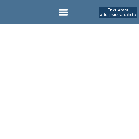
Encuentra
a tu psicoanalista
Sobre la SPM