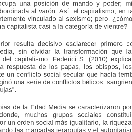
 ocupa una posición de mando y poder; m
bordinada al varón. Así, el capitalismo, en 
ertemente vinculado al sexismo; pero, ¿cómo
a capitalista casi a la categoría de vientre?
rior resulta decisivo esclarecer primero 
ia, sin olvidar la transformación que l
 del capitalismo. Federici S. (2010) explic
 la respuesta de los papas, los obispos, lo
e un conflicto social secular que hacía tembl
inó una serie de conflictos bélicos, sangrien
ujas”.
pias de la Edad Media se caracterizaron po
 donde, muchos grupos sociales constitui
 un orden social más igualitario, la riqueza
ndo las marcadas jerarquías y el autoritaris