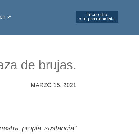
Encuentra
ón ↗︎
a tu psicoanalista
aza de brujas.
MARZO 15, 2021
uestra propia sustancia”