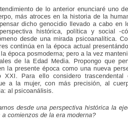
endimiento de lo anterior enunciaré uno de
erpo, más atroces en la historia de la human
ensar dicho genocidio llevado a cabo en l
rspectiva histórica, política y social 
ómeno desde una mirada psicoanalítica. Con
eres continúa en la época actual presentánd
de la época posmoderna; pero a la vez mante
nales de la Edad Media. Propongo que pe
 en la presente época como una nueva perse
lo XXI. Para ello considero trascendental 
ue a la mujer, con más precisión, al cuer
ia: al psicoanálisis.
nos desde una perspectiva histórica la eje
as a comienzos de la era moderna?