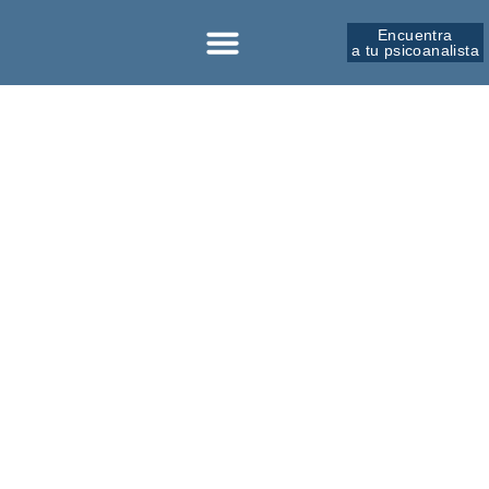
Encuentra
a tu psicoanalista
Sobre la SPM