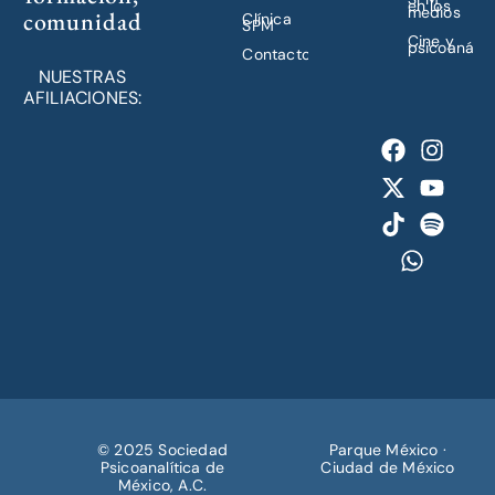
en los
medios
comunidad
Clínica
SPM
Cine y
psicoanálisi
Contacto
NUESTRAS
AFILIACIONES:
© 2025 Sociedad
Parque México ·
Psicoanalítica de
Ciudad de México
México, A.C.