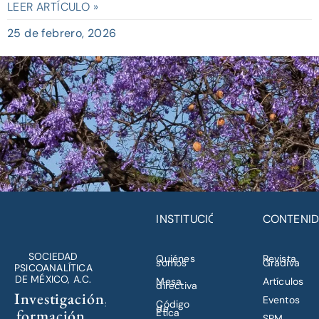
LEER ARTÍCULO »
25 de febrero, 2026
INSTITUCIÓN
CONTENI
SOCIEDAD
Quiénes
Revista
somos
Gradiva
PSICOANALÍTICA
DE MÉXICO, A.C.
Mesa
Artículos
directiva
Investigación,
Eventos
Código
de
formación,
Ética
SPM