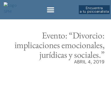
Encuentra
a tu psicoanalista
Sobre la SPM
Evento: “Divorcio:
implicaciones emocionales,
jurídicas y sociales.”
ABRIL 4, 2019