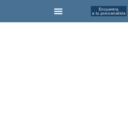
Encuentra
a tu psicoanalista
Sobre la SPM