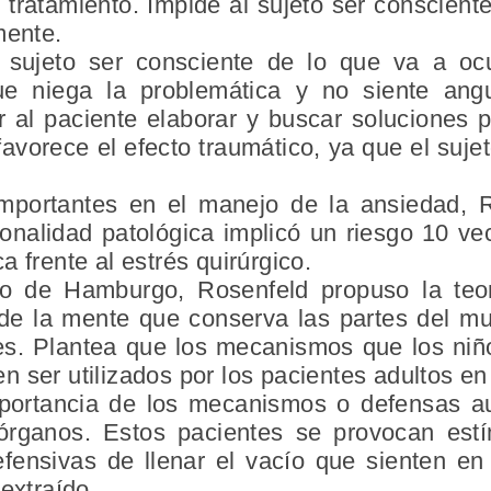
 tratamiento. Impide al sujeto ser consciente
mente.
 sujeto ser consciente de lo que va a ocu
ue niega la problemática y no siente ang
r al paciente elaborar y buscar soluciones p
favorece el efecto traumático, ya que el suj
importantes en el manejo de la ansiedad, 
nalidad patológica implicó un riesgo 10 ve
 frente al estrés quirúrgico.
o de Hamburgo, Rosenfeld propuso la teor
de la mente que conserva las partes del mund
nes. Plantea que los mecanismos que los niñ
 ser utilizados por los pacientes adultos en
mportancia de los mecanismos o defensas au
 órganos. Estos pacientes se provocan estí
fensivas de llenar el vacío que sienten en
extraído.