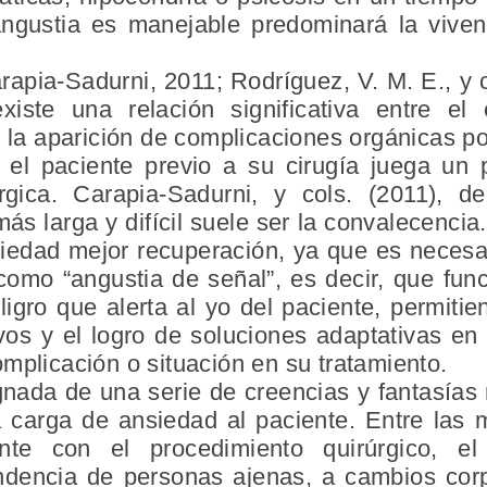
angustia es manejable predominará la viven
pia-Sadurni, 2011; Rodríguez, V. M. E., y co
ste una relación significativa entre el 
y la aparición de complicaciones orgánicas po
 el paciente previo a su cirugía juega un 
úrgica. Carapia-Sadurni, y cols. (2011),
ás larga y difícil suele ser la convalecenci
siedad mejor recuperación, ya que es necesar
omo “angustia de señal”, es decir, que fu
peligro que alerta al yo del paciente, permit
s y el logro de soluciones adaptativas en
mplicación o situación en su tratamiento.
gnada de una serie de creencias y fantasías
carga de ansiedad al paciente. Entre las 
ente con el procedimiento quirúrgico, e
dencia de personas ajenas, a cambios corpo