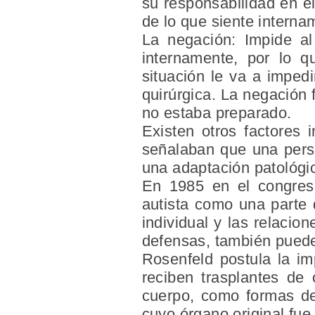
su responsabilidad en el
de lo que siente interna
La negación: Impide al
internamente, por lo q
situación le va a impedi
quirúrgica. La negación 
no estaba preparado.
Existen otros factores 
señalaban que una perso
una adaptación patológica
En 1985 en el congres
autista como una parte 
individual y las relacio
defensas, también pueden
Rosenfeld postula la i
reciben trasplantes de
cuerpo, como formas de
cuyo órgano original fue 