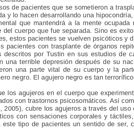
asos de pacientes que se sometieron a traspl
ida y lo hacen desarrollando una hipocondría
 mental que mantendrá a la mente ocupada r
te del cuerpo que fue separada. Sino es exi
es, estos pacientes se vuelven psicóticos y d
s pacientes con trasplante de órganos repi
escritos por Tustin en sus estudios de ca
en una terrible depresión después de su nac
ron una parte vital de su cuerpo y la part
ro negro. El agujero negro es tan terrorífico
.
 los agujeros en el cuerpo que experiment
dos con trastornos psicosomáticos. Así como
, 2005), cubre los agujeros a través del us
icos con sensaciones corporales y táctile
 este tipo de pacientes un sentido de ser,