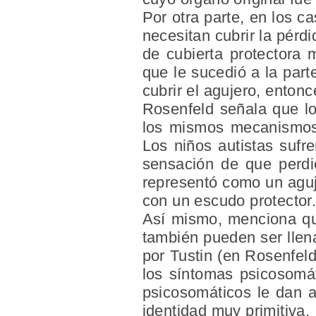
Por otra parte, en los c
necesitan cubrir la pérd
de cubierta protectora
que le sucedió a la par
cubrir el agujero, entonc
Rosenfeld señala que lo
los mismos mecanismos d
Los niños autistas sufr
sensación de que perdie
representó como un aguje
con un escudo protector
Así mismo, menciona que
también pueden ser llena
por Tustin (en Rosenfeld
los síntomas psicosomát
psicosomáticos le dan a
identidad muy primitiva.