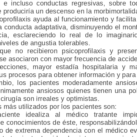
to e incluso conductas regresivas, sobre 
e produciría un descenso en la morbimortalid
profilaxis ayuda al funcionamiento y facilit
a conducta adaptativa, disminuyendo el mont
cia, esclareciendo lo real de lo imaginari
niveles de angustia tolerables.
ue no recibieron psicoprofilaxis y prese
 se asociaron con mayor frecuencia de accid
nfecciones, mayor estadía hospitalaria y m
sus procesos para obtener información y par
mbio, los pacientes moderadamente ansio
ínimamente ansiosos quienes tienen una po
cirugía son irreales y optimistas.
más utilizados por los pacientes son:
aciente idealiza al médico tratante impi
de conocimientos de éste, responsabilizándol
ulo de extrema dependencia con el médico e