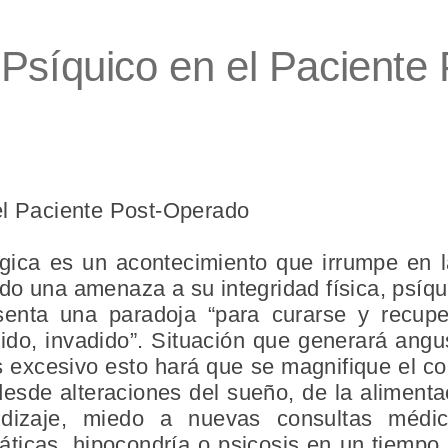
 Psíquico en el Paciente
el Paciente Post-Operado
rgica es un acontecimiento que irrumpe en l
o una amenaza a su integridad física, psíqui
senta una paradoja “para curarse y recupe
do, invadido”. Situación que generará angus
es excesivo esto hará que se magnifique el 
sde alteraciones del sueño, de la alimenta
ndizaje, miedo a nuevas consultas médic
icas, hipocondría o psicosis en un tiempo