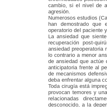
cambio, si el nivel de 
agresión.
Numerosos estudios (Cara
han demostrado que exi
operatorio del paciente 
La ansiedad que siente
recuperación post-quir
ansiedad preoperatoria m
lo contrario a menor an
de ansiedad que actúe c
anticipatoria frente al 
de mecanismos defensivo
deba enfrentar alguna co
Toda cirugía está impre
provocan temores y una 
relacionadas directam
desconocido, a la depen