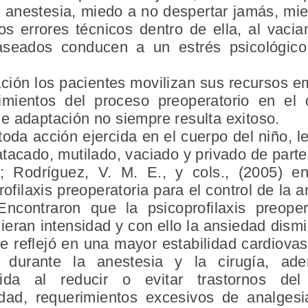
la anestesia, miedo a no despertar jamás, m
os errores técnicos dentro de ella, al vaci
taseados conducen a un estrés psicológi
ación los pacientes movilizan sus recursos e
imientos del proceso preoperatorio en el
e adaptación no siempre resulta exitoso.
toda acción ejercida en el cuerpo del niño, l
tacado, mutilado, vaciado y privado de parte
; Rodríguez, V. M. E., y cols., (2005) en
rofilaxis preoperatoria para el control de la 
ncontraron que la psicoprofilaxis preoper
ieran intensidad y con ello la ansiedad dis
se reflejó en una mayor estabilidad cardiova
s durante la anestesia y la cirugía, a
ida al reducir o evitar trastornos de
idad, requerimientos excesivos de analgesi