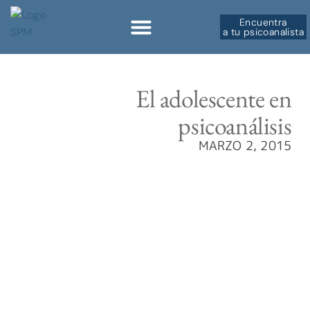
Encuentra
a tu psicoanalista
Sobre la SPM
El adolescente en
psicoanálisis
MARZO 2, 2015