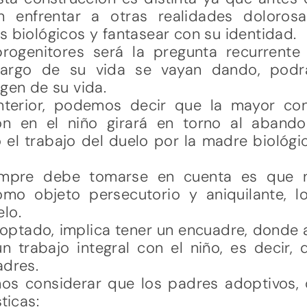
n enfrentar a otras realidades doloros
s biológicos y fantasear con su identidad.
rogenitores será la pregunta recurrent
largo de su vida se vayan dando, podrán
igen de su vida.
nterior, podemos decir que la mayor con
n en el niño girará en torno al abando
el trabajo del duelo por la madre biológi
empre debe tomarse en cuenta es que 
mo objeto persecutorio y aniquilante, l
lo.
optado, implica tener un encuadre, donde 
n trabajo integral con el niño, es decir,
adres.
os considerar que los padres adoptivos
ticas: