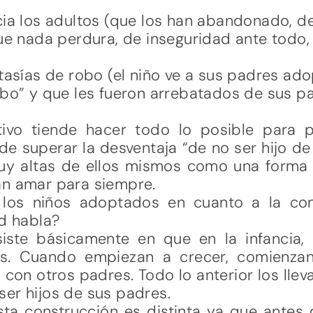
ia los adultos (que los han abandonado, d
ue nada perdura, de inseguridad ante todo,
tasías de robo (el niño ve a sus padres ad
bo” y que les fueron arrebatados de sus pa
ivo tiende hacer todo lo posible para 
de superar la desventaja “de no ser hijo d
muy altas de ellos mismos como una forma
an amar para siempre.
los niños adoptados en cuanto a la con
ud habla?
siste básicamente en que en la infancia
s. Cuando empiezan a crecer, comienzan 
on otros padres. Todo lo anterior los lleva
er hijos de sus padres.
sta construcción es distinta ya que antes 