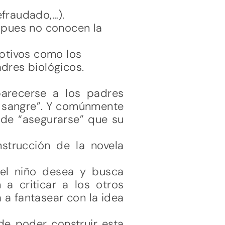
efraudado,…).
 pues no conocen la
optivos como los
dres biológicos.
parecerse a los padres
e sangre”. Y comúnmente
 de “asegurarse” que su
strucción de la novela
, el niño desea y busca
a criticar a los otros
 a fantasear con la idea
de poder construir esta