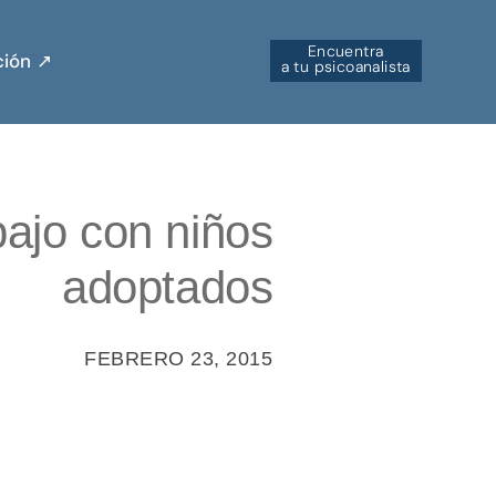
Encuentra
ión ↗︎
a tu psicoanalista
bajo con niños
adoptados
FEBRERO 23, 2015