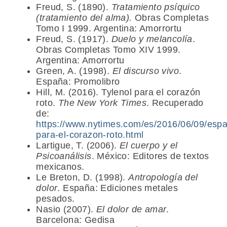
Freud, S. (1890).
Tratamiento psíquico
(tratamiento del alma).
Obras Completas
Tomo I 1999. Argentina: Amorrortu
Freud, S. (1917).
Duelo y melancolía
.
Obras Completas Tomo XIV 1999.
Argentina: Amorrortu
Green, A. (1998).
El discurso vivo
.
España: Promolibro
Hill, M. (2016). Tylenol para el corazón
roto.
The New York Times
. Recuperado
de:
https://www.nytimes.com/es/2016/06/09/espan
para-el-corazon-roto.html
Lartigue, T. (2006).
El cuerpo y el
Psicoanálisis
. México: Editores de textos
mexicanos.
Le Breton, D. (1998).
Antropología del
dolor
. España: Ediciones metales
pesados.
Nasio (2007).
El dolor de amar
.
Barcelona: Gedisa