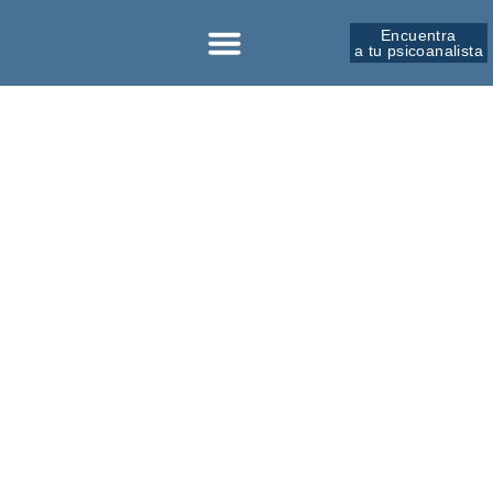
Encuentra
a tu psicoanalista
Sobre la SPM