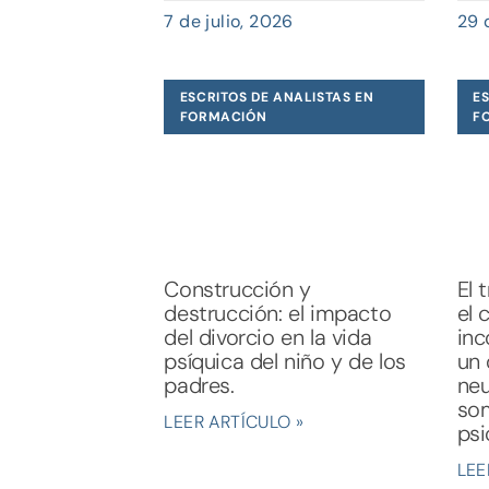
7 de julio, 2026
29 
ESCRITOS DE ANALISTAS EN
ES
FORMACIÓN
F
Construcción y
El 
destrucción: el impacto
el 
del divorcio en la vida
inc
psíquica del niño y de los
un 
padres.
neu
som
LEER ARTÍCULO »
psi
LEE