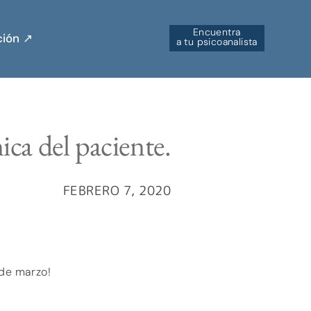
Encuentra
ión ↗︎
a tu psicoanalista
ca del paciente.
FEBRERO 7, 2020
 de marzo!