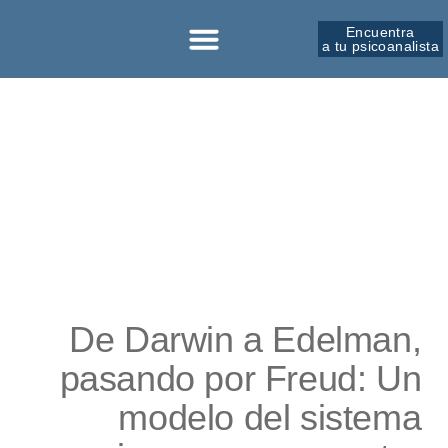
Encuentra
a tu psicoanalista
Sobre la SPM
De Darwin a Edelman,
pasando por Freud: Un
modelo del sistema