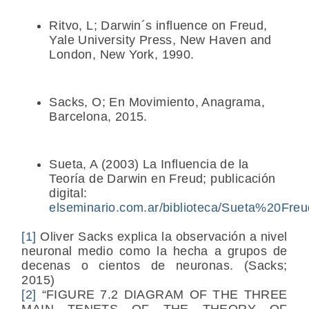
Ritvo, L;
Darwin´s influence on Freud
,
Yale University Press, New Haven and
London, New York, 1990.
Sacks, O;
En Movimiento
, Anagrama,
Barcelona, 2015.
Sueta, A (2003)
La Influencia de la
Teoría de Darwin en Freud
; publicación
digital:
elseminario.com.ar/biblioteca/
Sueta
%20Freu
[1]
Oliver Sacks explica la observación a nivel
neuronal medio como la hecha a grupos de
decenas o cientos de neuronas. (Sacks;
2015)
[2]
“FIGURE 7.2 DIAGRAM OF THE THREE
MAIN TENETS OF THE THEORY OF