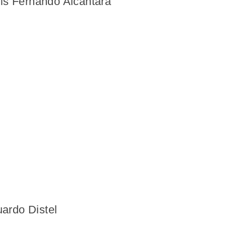
uis Fernando Alcántara
ardo Distel