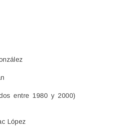
González
án
idos entre 1980 y 2000)
uac López