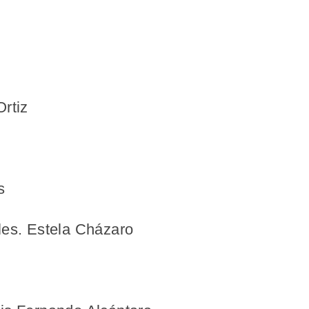
Ortiz
s
les. Estela Cházaro