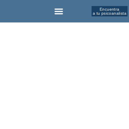
Encuentra
a tu psicoanalista
Sobre la SPM