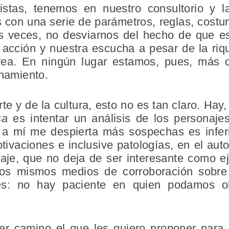
istas, tenemos en nuestro consultorio y l
 con una serie de parámetros, reglas, costu
s veces, no desviarnos del hecho de que e
 acción y nuestra escucha a pesar de la riq
tarea. En ningún lugar estamos, pues, más
enamiento.
rte y de la cultura, esto no es tan claro. Ha
sa
es intentar un análisis de los personaje
 mí me despierta más sospechas es inferir
tivaciones e inclusive patologías, en el autor
aje, que no deja de ser interesante como ej
s mismos medios de corroboración sobre 
ones: no hay paciente en quien podamos o
cer camino el que les quiero proponer para