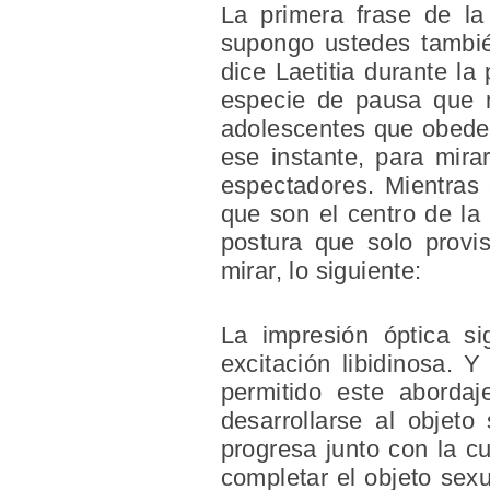
La primera frase de l
supongo ustedes también
dice Laetitia durante l
especie de pausa que n
adolescentes que obedez
ese instante, para mira
espectadores. Mientras 
que son el centro de l
postura que solo provi
mirar, lo siguiente:
La impresión óptica si
excitación libidinosa. 
permitido este abordaj
desarrollarse al objeto
progresa junto con la c
completar el objeto sex