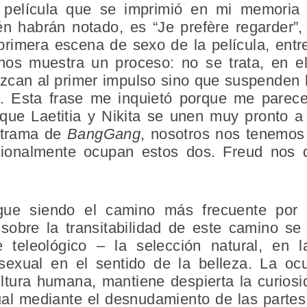
a película que se imprimió en mi memoria
 habrán notado, es “Je prefère regarder”, “
a primera escena de sexo de la película, ent
os muestra un proceso: no se trata, en e
can al primer impulso sino que suspenden l
r. Esta frase me inquietó porque me parece
que Laetitia y Nikita se unen muy pronto a 
a trama de
BangGang
, nosotros nos tenemos
sionalmente ocupan estos dos. Freud nos d
gue siendo el camino más frecuente por 
Y sobre la transitabilidad de este camino s
e teleológico – la selección natural, e
 sexual en el sentido de la belleza. La oc
ultura humana, mantiene despierta la curiosi
ual mediante el desnudamiento de las parte