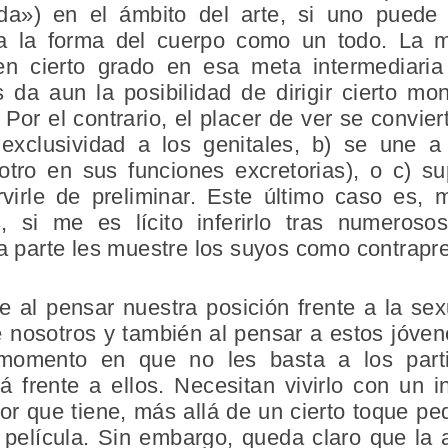
da») en el ámbito del arte, si uno puede p
lo a la forma del cuerpo como un todo. La 
 cierto grado en esa meta intermediaria
 da aun la posibilidad de dirigir cierto mo
 Por el contrario, el placer de ver se convie
 exclusividad a los genitales, b) se une a
otro en sus funciones excretorias), o c) s
virle de preliminar. Este último caso es,
s, si me es lícito inferirlo tras numeros
ra parte les muestre los suyos como contrapr
al pensar nuestra posición frente a la se
 nosotros y también al pensar a estos jóvenes
momento en que no les basta a los parti
 frente a ellos. Necesitan vivirlo con un i
lor que tiene, más allá de un cierto toque pe
a película. Sin embargo, queda claro que la 