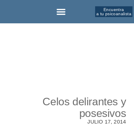
Encuentra
a tu psicoanalista
Sobre la SPM
Celos delirantes y
posesivos
JULIO 17, 2014