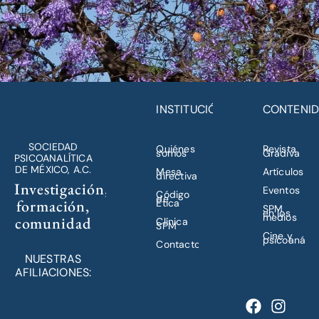
INSTITUCIÓN
CONTENI
SOCIEDAD
Quiénes
Revista
somos
Gradiva
PSICOANALÍTICA
DE MÉXICO, A.C.
Mesa
Artículos
directiva
Investigación,
Eventos
Código
de
formación,
Ética
SPM
en los
medios
comunidad
Clínica
SPM
Cine y
psicoanálisi
Contacto
NUESTRAS
AFILIACIONES: