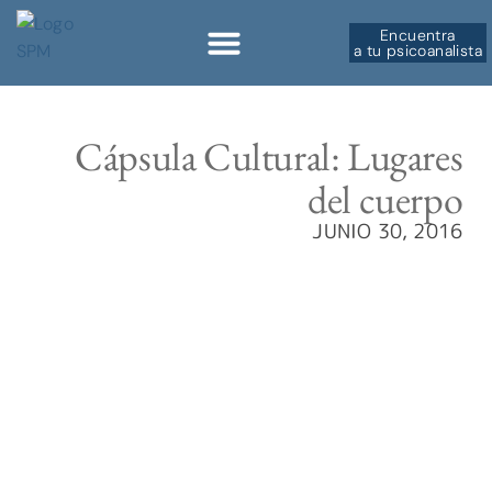
Encuentra
a tu psicoanalista
Sobre la SPM
Cápsula Cultural: Lugares
del cuerpo
JUNIO 30, 2016