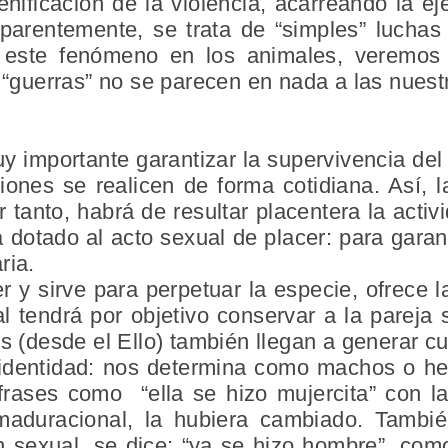
nificación de la violencia, acarreando la e
arentemente, se trata de “simples” luchas t
este fenómeno en los animales, veremos
us “guerras” no se parecen en nada a las nuest
y importante garantizar la supervivencia del i
ciones se realicen de forma cotidiana. Así, 
 tanto, habrá de resultar placentera la activi
 dotado al acto sexual de placer: para garan
ria.
r y sirve para perpetuar la especie, ofrece la
al tendrá por objetivo conservar a la pareja
s (desde el Ello) también llegan a generar cul
 identidad: nos determina como machos o 
rases como “ella se hizo mujercita” con l
maduracional, la hubiera cambiado. Tamb
n sexual, se dice: “ya se hizo hombre”, com