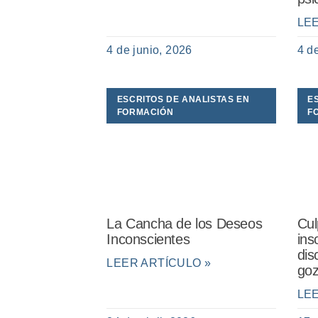
LE
4 de junio, 2026
4 d
ESCRITOS DE ANALISTAS EN
E
FORMACIÓN
F
La Cancha de los Deseos
Cul
Inconscientes
ins
dis
LEER ARTÍCULO »
goz
LE