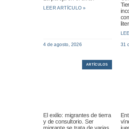
Tie
LEER ARTÍCULO »
inc
com
lit
LE
4 de agosto, 2026
31 
ARTÍCULOS
El exilio: migrantes de tierra
Ent
y de consultorio. Ser
vín
migrante se trata de varias
jue