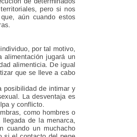
jecución de determinados
erritoriales, pero si nos
 que, aún cuando estos
ras.
ndividuo, por tal motivo,
la alimentación jugará un
dad alimenticia. De igual
tizar que se lleve a cabo
 posibilidad de intimar y
 sexual. La desventaja es
pa y conflicto.
hembras, como hombres o
a llegada de la menarca,
ién cuando un muchacho
o si el contacto del pene