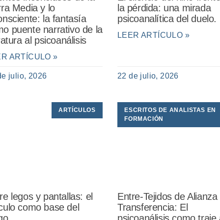
rra Media y lo
la pérdida: una mirada
onsciente: la fantasía
psicoanalítica del duelo.
o puente narrativo de la
LEER ARTÍCULO »
eratura al psicoanálisis
ER ARTÍCULO »
de julio, 2026
22 de julio, 2026
ARTÍCULOS
ESCRITOS DE ANALISTAS EN
FORMACIÓN
re legos y pantallas: el
Entre-Tejidos de Alianza
culo como base del
Transferencia: El
go
psicoanálisis como traje 