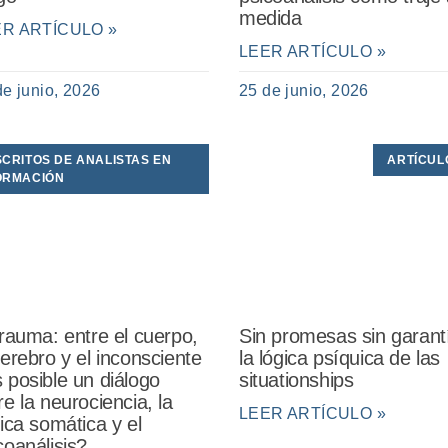
medida
ER ARTÍCULO »
LEER ARTÍCULO »
de junio, 2026
25 de junio, 2026
SCRITOS DE ANALISTAS EN
ARTÍCUL
ORMACIÓN
trauma: entre el cuerpo,
Sin promesas sin garant
cerebro y el inconsciente
la lógica psíquica de las
 posible un diálogo
situationships
re la neurociencia, la
LEER ARTÍCULO »
nica somática y el
coanálisis?