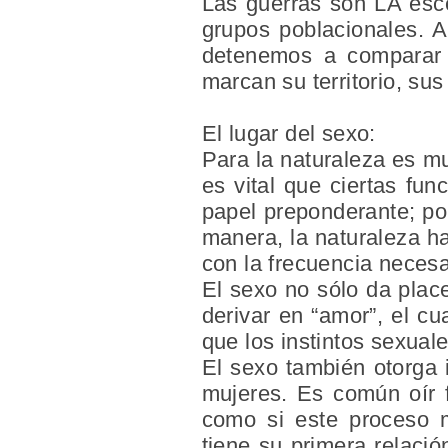
Las guerras son LA esce
grupos poblacionales. Ap
detenemos a comparar 
marcan
su territorio, s
El lugar del sexo:
Para la naturaleza es mu
es vital que ciertas fun
papel preponderante; por
manera, la naturaleza ha
con la frecuencia necesa
El sexo no sólo da place
derivar en “amor”, el cu
que los instintos sexuale
El sexo también otorga
mujeres. Es común oír f
como si este proceso 
tiene su primera relació