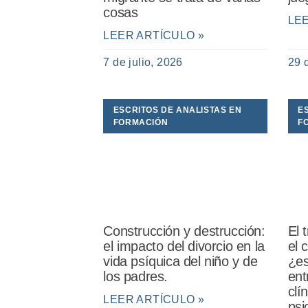
cosas
LE
LEER ARTÍCULO »
7 de julio, 2026
29 
ESCRITOS DE ANALISTAS EN
E
FORMACIÓN
F
Construcción y destrucción:
El 
el impacto del divorcio en la
el 
vida psíquica del niño y de
¿es
los padres.
ent
clí
LEER ARTÍCULO »
psi