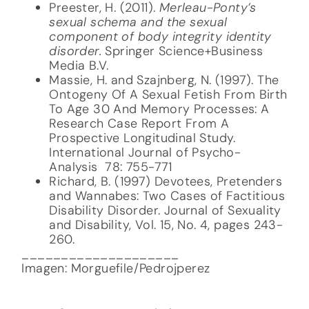
Preester, H. (2011).
Merleau-Ponty’s
sexual schema and the sexual
component of body integrity identity
disorder.
Springer Science+Business
Media B.V.
Massie, H. and Szajnberg, N. (1997). The
Ontogeny Of A Sexual Fetish From Birth
To Age 30 And Memory Processes: A
Research Case Report From A
Prospective Longitudinal Study.
International Journal of Psycho-
Analysis 78: 755-771
Richard, B. (1997) Devotees, Pretenders
and Wannabes: Two Cases of Factitious
Disability Disorder. Journal of Sexuality
and Disability, Vol. 15, No. 4, pages 243-
260.
____________________
Imagen: Morguefile/Pedrojperez