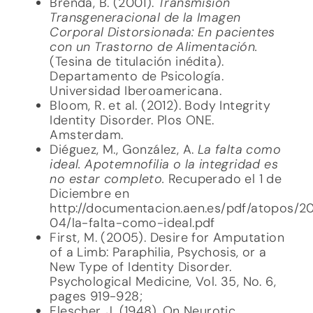
Brenda, B. (2001).
Transmisión
Transgeneracional de la Imagen
Corporal Distorsionada: En pacientes
con un Trastorno de Alimentación.
(Tesina de titulación inédita).
Departamento de Psicología.
Universidad Iberoamericana.
Bloom, R. et al. (2012). Body Integrity
Identity Disorder. Plos ONE.
Amsterdam.
Diéguez, M., González, A.
La falta como
ideal. Apotemnofilia o la integridad es
no estar completo.
Recuperado el 1 de
Diciembre en
http://documentacion.aen.es/pdf/atopos/2
04/la-falta-como-ideal.pdf
First, M. (2005). Desire for Amputation
of a Limb: Paraphilia, Psychosis, or a
New Type of Identity Disorder.
Psychological Medicine, Vol. 35, No. 6,
pages 919-928;
Flescher, J. (1948). On Neurotic