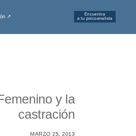
Encuentra
ón ↗︎
a tu psicoanalista
Femenino y la
castración
MARZO 25, 2013