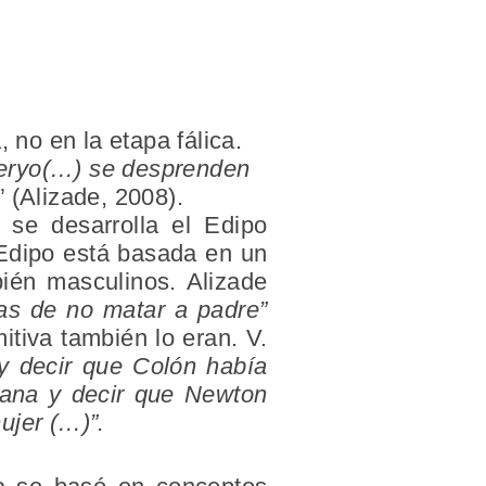
 no en la etapa fálica.
peryo(…) se desprenden
” (Alizade, 2008).
 se desarrolla el Edipo
 Edipo está basada en un
én masculinos. Alizade
as de no matar a padre”
itiva también lo eran. V.
y decir que Colón había
zana y decir que Newton
ujer (…)”.