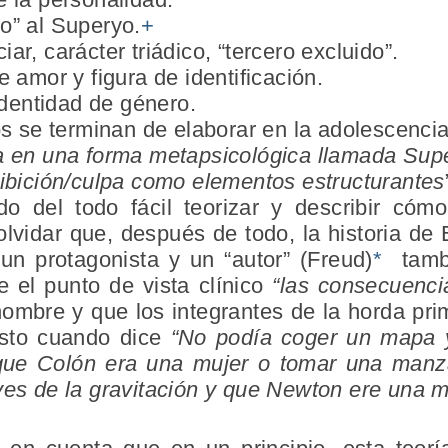
o” al Superyo.
+
r, carácter triádico, “tercero excluido”.
 amor y figura de identificación.
identidad de género.
os se terminan de elaborar en la adolescencia,
a en una forma metapsicológica llamada Su
hibición/culpa como elementos estructurantes
o del todo fácil teorizar y describir cómo
vidar que, después de todo, la historia de
n protagonista y un “autor” (Freud)
*
tambi
 el punto de vista clínico
“las consecuenci
nombre y que los integrantes de la horda prim
esto cuando dice
“No podía coger un mapa 
que Colón era una mujer o tomar una man
yes de la gravitación y que Newton ere una m