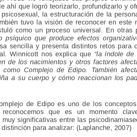
de ahí que logró teorizarlo, profundizarlo y o
 psicosexual, la estructuración de la person
ambién tuvo la visión de reconocer en este 
stuló como un proceso universal. En otras
o psíquico que produce efectos organizativ
a sencilla y presenta distintos retos para
ual. Winnicott nos explica que
“la índole de
en de los nacimientos y otros factores afec
s como Complejo de Edipo. También afect
iña a su cuerpo y cómo reaccionan los pa
mplejo de Edipo es uno de los conceptos p
ién reconocemos que es un momento clave
 muy significativas entre las psicodinamiase
a distinción para analizar: (Laplanche, 2007)