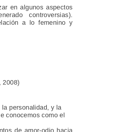
izar en algunos aspectos
rado controversias).
elación a lo femenino y
, 2008)
 la personalidad, y la
 que conocemos como el
entos de amor-odio hacia