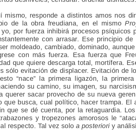
í mismo, responde a distintos amos nos di
pio de la obra freudiana, en el mismo
Pro
 yo, por fuerza inhibirá procesos psíquicos 
tantemente con arrasar. Ese principio de i
 ser moldeado, cambiado, dominado, aunque
rese con más fuerza. Esa fuerza que Freud
dad que quiere descarga total, mortífera. Es
sólo evitación de displacer. Evitación de lo l
sto “nace” la primera ligazón, la primera
aciendo su camino, su imagen, su narcisism
a querer sacar provecho de su nueva gerenc
 no que busca, cual político, hacer trampa. El
in que se dé cuenta, por la retaguardia. Lo
 trabazones y tropezones amorosos le “atac
l respecto. Tal vez solo
a posteriori
y anális