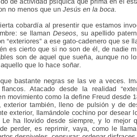
o de actividad psíquica que prima en el est
con no menos que un
Jesús en la boca.
ierta cobardía al presentir que estamos inv
ombre: se llaman
Deseos
, su apellido pate
on “exteriores” a ese gato-cadenero que se 
én es cierto que si no son de él, de nadi
ables son de aquel que sueña, aunque no l
aquello que lo hace soñar.
 que bastante negras se las ve a veces. I
flancos. Atacado desde la realidad “exte
n movimiento como la define Freud desde 1
, exterior también, lleno de pulsión y de d
te exterior, llamándole cochino por desear 
. Le ha llovido desde siempre, y lo mejor 
 de perder, es reprimir, vaya, como le llam
ertos desniveles, censurar: ordenar disfraces