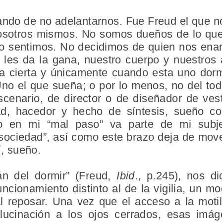
ando de no adelantarnos. Fue Freud el que
osotros mismos. No somos dueños de lo que
 lo sentimos. No decidimos de quien nos en
les da la gana, nuestro cuerpo y nuestros
a cierta y únicamente cuando esta uno dorm
o el que sueña; o por lo menos, no del to
cenario, de director o de diseñador de ves
dad, hacedor y hecho de síntesis, sueño c
o en mi “mal paso” va parte de mi subje
“sociedad”, así como este brazo deja de move
í, sueño.
án del dormir” (Freud,
Ibid
., p.245), nos d
cionamiento distinto al de la vigilia, un mo
 reposar. Una vez que el acceso a la motil
 alucinación a los ojos cerrados, esas im