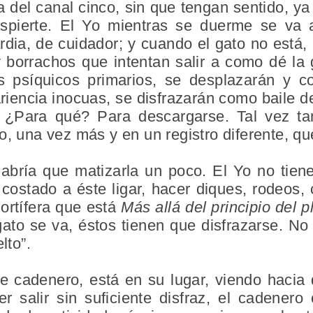
 del canal cinco, sin que tengan sentido, ya
pierte. El Yo mientras se duerme se va a
dia, de cuidador; y cuando el gato no está, 
y borrachos que intentan salir a como dé la
s psíquicos primarios, se desplazarán y c
riencia inocuas, se disfrazarán como baile 
. ¿Para qué? Para descargarse. Tal vez ta
, una vez más y en un registro diferente, que
habría que matizarla un poco. El Yo no tiene
costado a éste ligar, hacer diques, rodeos,
ortífera que está
Más allá del principio del p
gato se va, éstos tienen que disfrazarse. N
lto”.
de cadenero, está en su lugar, viendo hacia
er salir sin suficiente disfraz, el cadenero