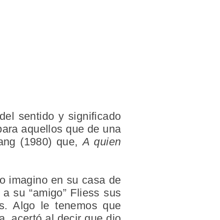
el sentido y significado
para aquellos que de una
tang (1980) que,
A quien
lo imagino en su casa de
 a su “amigo” Fliess sus
as. Algo le tenemos que
, acertó al decir que dio