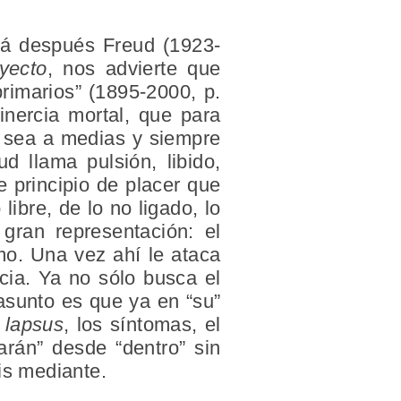
rá después Freud (1923-
yecto
, nos advierte que
primarios” (1895-2000, p.
nercia mortal, que para
 sea a medias y siempre
 llama pulsión, libido,
e principio de placer que
ibre, de lo no ligado, lo
 gran representación: el
o. Una vez ahí le ataca
ia. Ya no sólo busca el
 asunto es que ya en “su”
s
lapsus
, los síntomas, el
arán” desde “dentro” sin
is mediante.