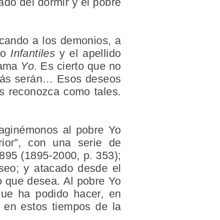
ado del dormir y el pobre
ocando a los demonios, a
rno
Infantiles
y el apellido
llama
Yo
. Es cierto que no
e más serán… Esos deseos
os reconozca como tales.
maginémonos al pobre Yo
rior”, con una serie de
895 (1895-2000, p. 353);
eseo; y atacado desde el
lo que desea. Al pobre Yo
que ha podido hacer, en
a en estos tiempos de la
.