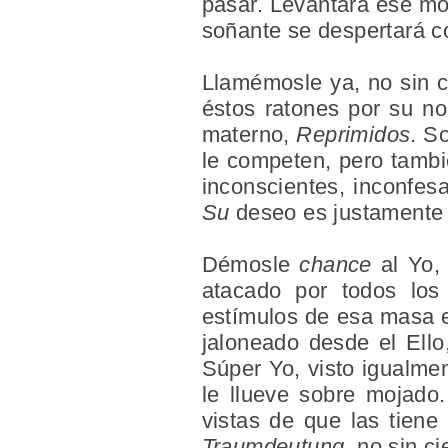
pasar. Levantará ese mod
soñante se despertará 
Llamémosle ya, no sin c
éstos ratones por su n
materno,
Reprimidos
. S
le competen, pero tambi
inconscientes, inconfes
Su
deseo es justamente 
Démosle
chance
al Yo,
atacado por todos los 
estímulos de esa masa e
jaloneado desde el Ello
Súper Yo, visto igualmen
le llueve sobre mojado
vistas de que las tiene
Traumdeutung,
no sin ci