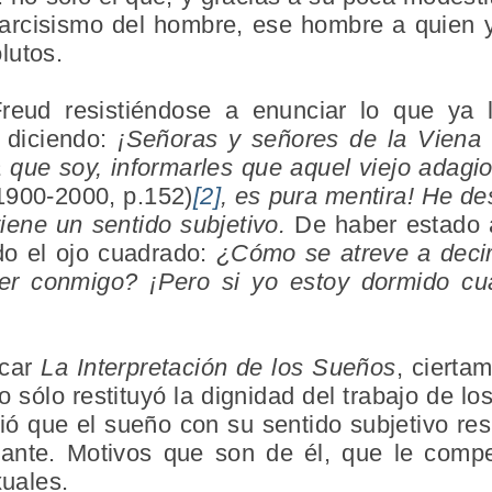
 narcisismo del hombre, ese hombre a quien y
lutos.
reud resistiéndose a enunciar lo que ya l
o diciendo:
¡Señoras y señores de la Viena f
que soy, informarles que aquel viejo adagi
1900-2000, p.152)
[2]
, es pura mentira! He de
tiene un sentido subjetivo.
De haber estado 
o el ojo cuadrado:
¿Cómo se atreve a deci
ver conmigo? ¡Pero si yo estoy dormido c
icar
La Interpretación de los Sueños
, cierta
 sólo restituyó la dignidad del trabajo de lo
ió que el sueño con su sentido subjetivo re
ñante. Motivos que son de él, que le com
xuales.