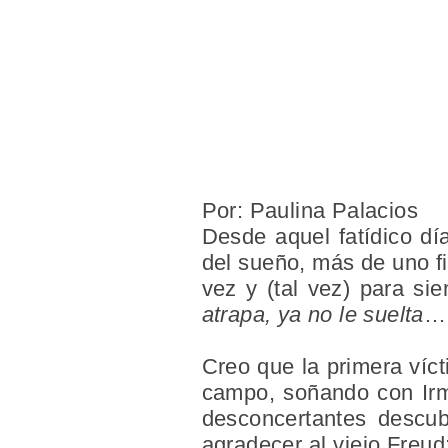
Por: Paulina Palacios
Desde aquel fatídico dí
del sueño, más de uno f
vez y (tal vez) para si
atrapa, ya no le suelta
… 
Creo que la primera víc
campo, soñando con Irma
desconcertantes descub
agradecer al viejo Freud