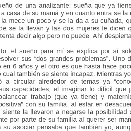
eño de una analizante: sueña que ya tiene 
 a casa de su mamá y en cuanto entra se la 
la mece un poco y se la da a su cuñada, qu
e se la llevan y las dos mujeres le dicen q
intenta decir algo pero no puede. Ahí despierta
o, el sueño para mí se explica por sí sol
esolver sus “dos grandes problemas”. Uno 
o en 6 años y el otro es que hasta hace poc
 cual también se siente incapaz. Mientras y
ó a circular alrededor de temas ya “cono
sus capacidades; el imaginar lo difícil que
 balancear trabajo (que ya tiene) y maternid
positiva” con su familia, al estar en desac
siente la llevaron a negarse la posibilida
ente por parte de su familia al querer ser mam
a su asociar pensaba que también yo, aunqu