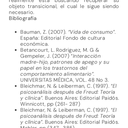
realmente está buscando recuperar su
objeto transicional, el cual le sigue siendo
necesario.
Bibliografía
Bauman, Z. (2007)
. “Vida de consumo”.
España: Editorial Fondo de cultura
económica.
Betancourt, L. Rodriguez, M. G &
Gempeler, J. (2007) “
Interacción
madre-hijo, patrones de apego y su
papel en los trastornos del
comportamiento alimentario”.
UNIVERSITAS MÉDICA, VOL. 48 No 3.
Bleichmar, N. & Leiberman, C. (1997). “
El
psicoanálisis después de Freud: Teoría
y clínica”.
Buenos Aires: Editorial Paidós.
Winnicott, pp (261- 287)
Bleichmar, N. & Leiberman, C. (1997). “
El
psicoanálisis después de Freud: Teoría
y clínica”
. Buenos Aires: Editorial Paidós.
Mahler, pp (347- 385)