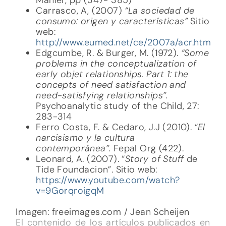
Carrasco, A, (2007)
“La sociedad de
consumo: origen y características”
Sitio
web:
http://www.eumed.net/ce/2007a/acr.htm
Edgcumbe, R. & Burger, M. (1972).
“Some
problems in the conceptualization of
early objet relationships. Part 1: the
concepts of need satisfaction and
need-satisfying relationships”.
Psychoanalytic study of the Child, 27:
283-314
Ferro Costa, F. & Cedaro, J.J (2010). “
El
narcisismo y la cultura
contemporánea”.
Fepal Org (422).
Leonard, A. (2007). “
Story of Stuff
de
Tide Foundacion”. Sitio web:
https://www.youtube.com/watch?
v=9GorqroigqM
Imagen: freeimages.com / Jean Scheijen
El contenido de los artículos publicados en