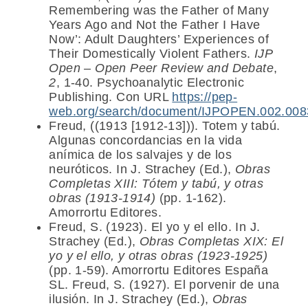
Remembering was the Father of Many
Years Ago and Not the Father I Have
Now’: Adult Daughters’ Experiences of
Their Domestically Violent Fathers.
IJP
Open – Open Peer Review and Debate
,
2
, 1-40. Psychoanalytic Electronic
Publishing. Con URL
https://pep-
web.org/search/document/IJPOPEN.002.00
Freud, ((1913 [1912-13])). Totem y tabú.
Algunas concordancias en la vida
anímica de los salvajes y de los
neuróticos. In J. Strachey (Ed.),
Obras
Completas XIII: Tótem y tabú, y otras
obras (1913-1914)
(pp. 1-162).
Amorrortu Editores.
Freud, S. (1923). El yo y el ello. In J.
Strachey (Ed.),
Obras Completas XIX: El
yo y el ello, y otras obras (1923-1925)
(pp. 1-59). Amorrortu Editores España
SL. Freud, S. (1927). El porvenir de una
ilusión. In J. Strachey (Ed.),
Obras