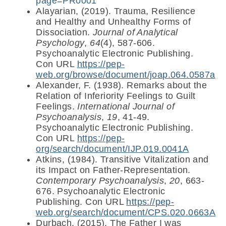
page=PR0001
Alayarian, (2019). Trauma, Resilience
and Healthy and Unhealthy Forms of
Dissociation.
Journal of Analytical
Psychology
,
64
(4), 587-606.
Psychoanalytic Electronic Publishing.
Con URL
https://pep-
web.org/browse/document/joap.064.0587a
Alexander, F. (1938). Remarks about the
Relation of Inferiority Feelings to Guilt
Feelings.
International Journal of
Psychoanalysis
,
19
, 41-49.
Psychoanalytic Electronic Publishing.
Con URL
https://pep-
org/search/document/IJP.019.0041A
Atkins, (1984). Transitive Vitalization and
its Impact on Father-Representation.
Contemporary Psychoanalysis
,
20
, 663-
676. Psychoanalytic Electronic
Publishing. Con URL
https://pep-
web.org/search/document/CPS.020.0663A
Durbach, (2015). The Father I was