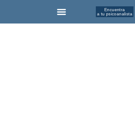
Encuentra
a tu psicoanalista
Sobre la SPM