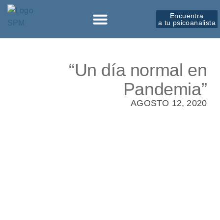
Encuentra
a tu psicoanalista
Sobre la SPM
“Un día normal en
Pandemia”
AGOSTO 12, 2020