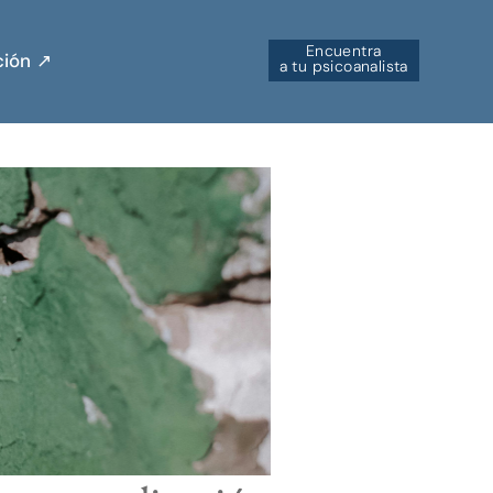
Encuentra
ión ↗︎
a tu psicoanalista