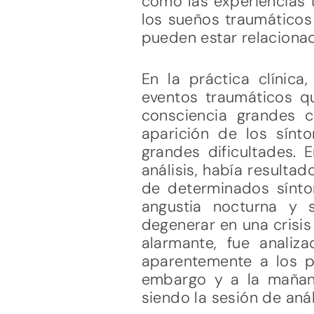
cómo las experiencias 
los sueños traumáticos
pueden estar relacionad
En la práctica clínic
eventos traumáticos 
consciencia grandes c
aparición de los sínt
grandes dificultades. 
análisis, había resulta
de determinados sínt
angustia nocturna y s
degenerar en una crisis 
alarmante, fue analiz
aparentemente a los pa
embargo y a la mañana 
siendo la sesión de anál