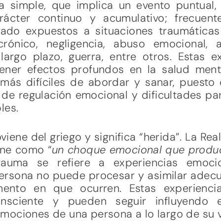
a simple, que implica un evento puntual
arácter continuo y acumulativo; frecuen
ado expuestos a situaciones traumáticas
rónico, negligencia, abuso emocional, 
largo plazo, guerra, entre otros. Estas e
ener efectos profundos en la salud men
más difíciles de abordar y sanar, puesto
de regulación emocional y dificultades pa
les.
viene del griego y significa “herida”. La Re
ine como “
un choque emocional que produ
trauma se refiere a experiencias emoc
ersona no puede procesar y asimilar ade
ento en que ocurren. Estas experienci
nsciente y pueden seguir influyendo 
mociones de una persona a lo largo de su v