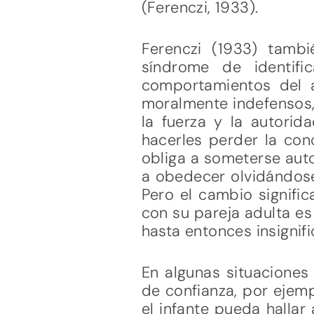
(Ferenczi, 1933).
Ferenczi (1933) tamb
síndrome de identifi
comportamientos del a
moralmente indefensos, 
la fuerza y la autorid
hacerles perder la con
obliga a someterse auto
a obedecer olvidándose
Pero el cambio significa
con su pareja adulta es 
hasta entonces insigni
En algunas situaciones
de confianza, por ejem
el infante pueda halla