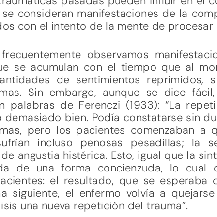
traumáticas pasadas pueden influir en el c
 se consideran manifestaciones de la compu
os con el intento de la mente de procesar y
a, frecuentemente observamos manifestaci
que se acumulan con el tiempo que al mo
antidades de sentimientos reprimidos, s
omas. Sin embargo, aunque se dice fáci
En palabras de Ferenczi (1933): “La repeti
do demasiado bien. Podía constatarse sin d
omas, pero los pacientes comenzaban a q
ufrían incluso penosas pesadillas; la se
de angustia histérica. Esto, igual que la s
ada de una forma concienzuda, lo cual c
cientes: el resultado, que se esperaba d
siguiente, el enfermo volvía a quejarse
isis una nueva repetición del trauma”.