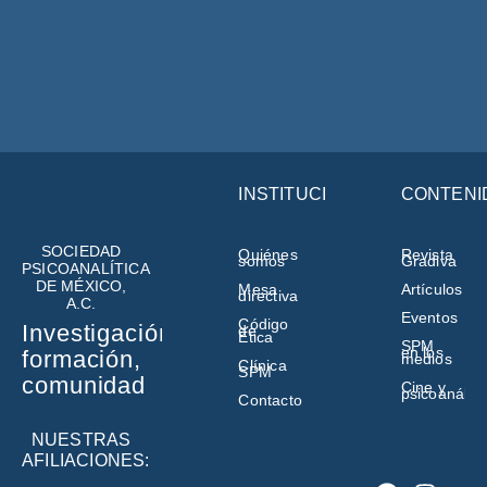
INSTITUCIÓN
CONTENI
SOCIEDAD
Quiénes
Revista
somos
Gradiva
PSICOANALÍTICA
DE MÉXICO,
Mesa
Artículos
directiva
A.C.
Eventos
Código
Investigación,
de
Ética
SPM
en los
formación,
medios
Clínica
SPM
comunidad
Cine y
psicoanálisi
Contacto
NUESTRAS
AFILIACIONES: