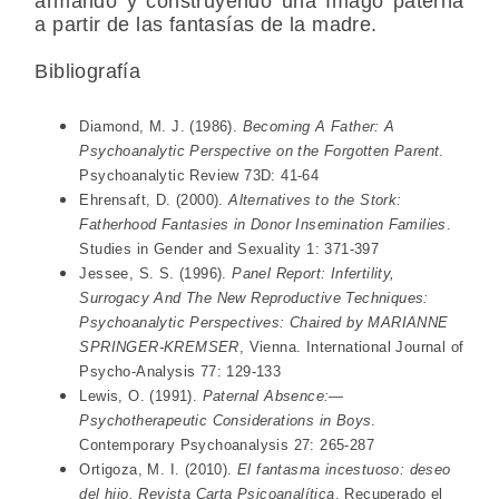
armando y construyendo una Imago paterna
a partir de las fantasías de la madre.
Bibliografía
Diamond, M. J. (1986).
Becoming A Father: A
Psychoanalytic Perspective on the Forgotten Parent
.
Psychoanalytic Review 73D: 41-64
Ehrensaft, D. (2000).
Alternatives to the Stork:
Fatherhood Fantasies in Donor Insemination Families
.
Studies in Gender and Sexuality 1: 371-397
Jessee, S. S. (1996).
Panel Report: Infertility,
Surrogacy And The New Reproductive Techniques:
Psychoanalytic Perspectives: Chaired by MARIANNE
SPRINGER-KREMSER
, Vienna. International Journal of
Psycho-Analysis 77: 129-133
Lewis, O. (1991).
Paternal Absence:—
Psychotherapeutic Considerations in Boys
.
Contemporary Psychoanalysis 27: 265-287
Ortigoza, M. I. (2010).
El fantasma incestuoso: deseo
del hijo. Revista Carta Psicoanalítica
. Recuperado el