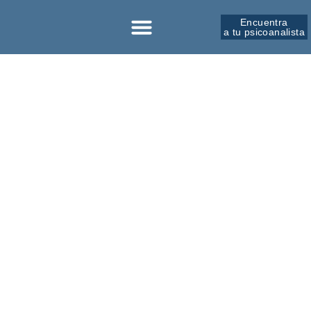
Encuentra
a tu psicoanalista
Sobre la SPM