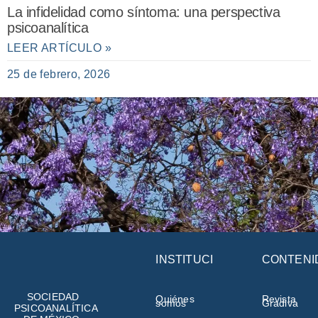
La infidelidad como síntoma: una perspectiva
psicoanalítica
LEER ARTÍCULO »
25 de febrero, 2026
INSTITUCIÓN
CONTENI
SOCIEDAD
Quiénes
Revista
somos
Gradiva
PSICOANALÍTICA