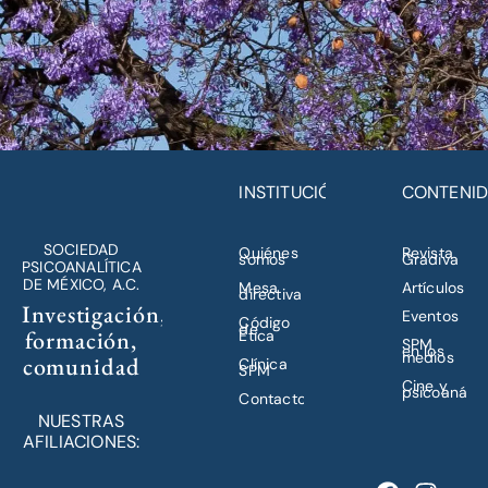
INSTITUCIÓN
CONTENI
SOCIEDAD
Quiénes
Revista
somos
Gradiva
PSICOANALÍTICA
DE MÉXICO, A.C.
Mesa
Artículos
directiva
Investigación,
Eventos
Código
de
formación,
Ética
SPM
en los
medios
comunidad
Clínica
SPM
Cine y
psicoanálisi
Contacto
NUESTRAS
AFILIACIONES: