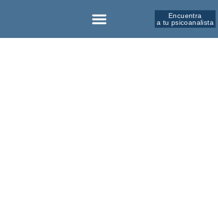
Encuentra
a tu psicoanalista
Sobre la SPM