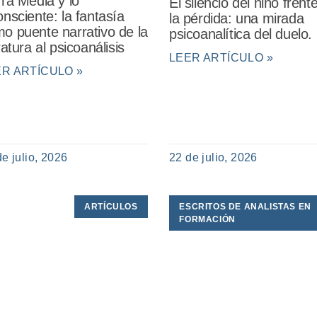
rra Media y lo
El silencio del niño frent
onsciente: la fantasía
la pérdida: una mirada
o puente narrativo de la
psicoanalítica del duelo.
eratura al psicoanálisis
LEER ARTÍCULO »
ER ARTÍCULO »
de julio, 2026
22 de julio, 2026
ARTÍCULOS
ESCRITOS DE ANALISTAS EN
FORMACIÓN