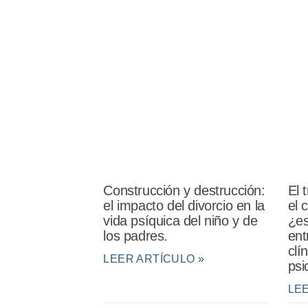
Construcción y destrucción:
El 
el impacto del divorcio en la
el 
vida psíquica del niño y de
¿es
los padres.
ent
clí
LEER ARTÍCULO »
psi
LE