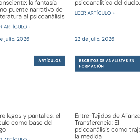
onsciente: la fantasía
psicoanalítica del duelo.
o puente narrativo de
LEER ARTÍCULO »
literatura al psicoanálisis
R ARTÍCULO »
e julio, 2026
22 de julio, 2026
ARTÍCULOS
ESCRITOS DE ANALISTAS EN
FORMACIÓN
re legos y pantallas: el
Entre-Tejidos de Alianz
culo como base del
Transferencia: El
go
psicoanálisis como traj
la medida
R ARTÍCULO »