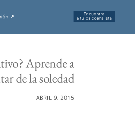
Encuentra
ión ↗︎
a tu psicoanalista
itivo? Aprende a
tar de la soledad
ABRIL 9, 2015