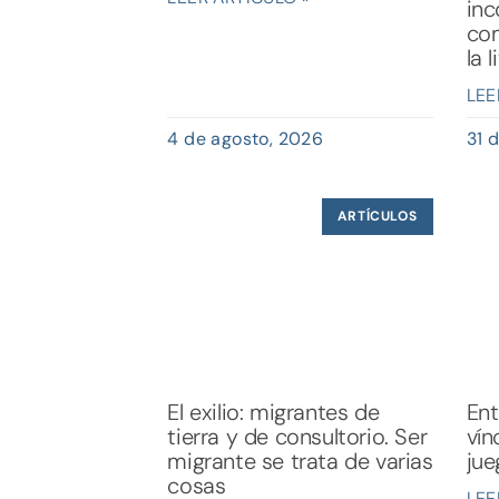
inc
com
la 
LEE
4 de agosto, 2026
31 d
ARTÍCULOS
El exilio: migrantes de
Ent
tierra y de consultorio. Ser
vín
migrante se trata de varias
jue
cosas
LEE