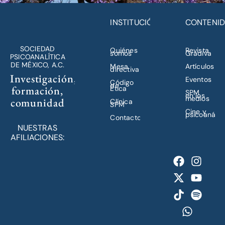
INSTITUCIÓN
CONTENI
SOCIEDAD
Quiénes
Revista
somos
Gradiva
PSICOANALÍTICA
DE MÉXICO, A.C.
Mesa
Artículos
directiva
Investigación,
Eventos
Código
de
formación,
Ética
SPM
en los
medios
comunidad
Clínica
SPM
Cine y
psicoanálisi
Contacto
NUESTRAS
AFILIACIONES: