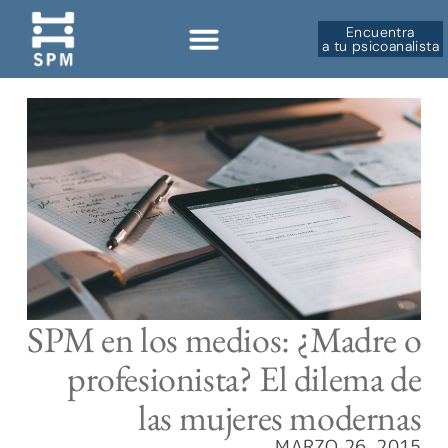
Encuentra
a tu psicoanalista
Sobre la SPM
SPM en los medios: ¿Madre o
profesionista? El dilema de
las mujeres modernas
MARZO 26, 2015