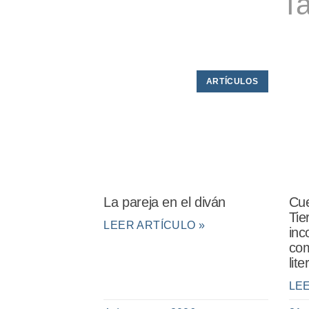
Ta
ARTÍCULOS
La pareja en el diván
Cue
Tie
LEER ARTÍCULO »
inc
com
lit
LE