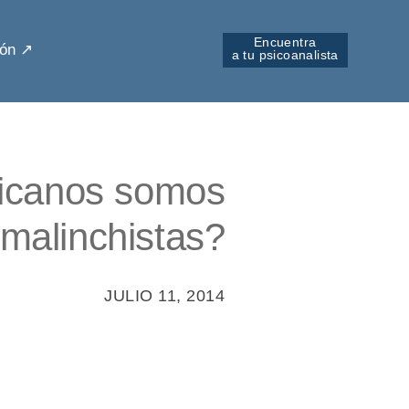
Encuentra
ón ↗︎
a tu psicoanalista
icanos somos
malinchistas?
JULIO 11, 2014