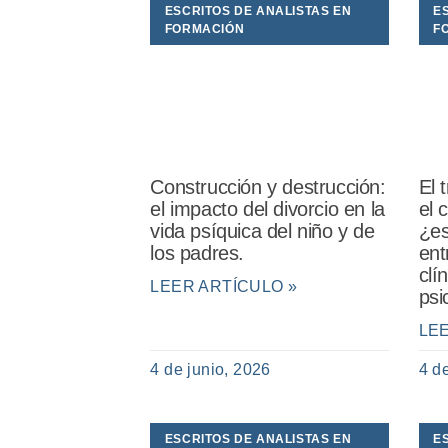
ESCRITOS DE ANALISTAS EN
E
FORMACIÓN
F
Construcción y destrucción:
El 
el impacto del divorcio en la
el 
vida psíquica del niño y de
¿es
los padres.
ent
clí
LEER ARTÍCULO »
psi
LE
4 de junio, 2026
4 d
ESCRITOS DE ANALISTAS EN
E