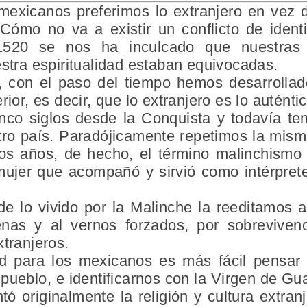
mexicanos preferimos lo extranjero
en vez d
 Cómo no va a existir un
conflicto de ident
1520 se nos ha inculcado que nuestras c
estra espiritualidad estaban equivocadas.
 con el paso del tiempo hemos desarrollad
rior, es decir, que lo extranjero es lo autént
inco siglos desde la
Conquista
y todavía t
tro país. Paradójicamente repetimos la misma
os años, de hecho, el término malinchismo
mujer que acompañó y sirvió como intérpre
de lo vivido por la Malinche la reeditamos a
genas
y al vernos forzados, por sobrevivenc
xtranjeros.
ad para los mexicanos es más fácil pensar
 pueblo, e identificarnos con la Virgen de 
tó originalmente la religión y cultura extranj