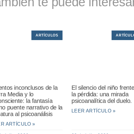
mbién te puede interesar
ARTÍCULOS
ARTÍCUL
ntos inconclusos de la
El silencio del niño frent
rra Media y lo
la pérdida: una mirada
onsciente: la fantasía
psicoanalítica del duelo.
o puente narrativo de la
LEER ARTÍCULO »
eratura al psicoanálisis
ER ARTÍCULO »