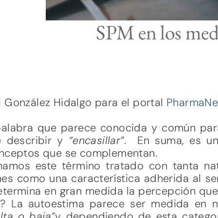
SPM en los med
 González Hidalgo para el portal
PharmaN
palabra que parece conocida y común par
e describir y
“encasillar”.
En suma, es u
onceptos que se complementan.
amos este término tratado con tanta natu
nes como una característica adherida al se
etermina en gran medida la percepción que 
e? La autoestima parece ser medida en ni
alta o baja”
y dependiendo de esta catego