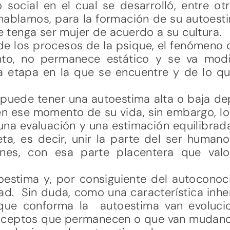
social en el cual se desarrolló, entre ot
hablamos, para la formación de su autoestim
ue tenga ser mujer de acuerdo a su cultura.
 de los procesos de la psique, el fenómeno 
nto, no permanece estático y se va modi
la etapa en la que se encuentre y de lo que
o puede tener una autoestima alta o baja d
n ese momento de su vida, sin embargo, lo
una evaluación y una estimación equilibrad
a, es decir, unir la parte del ser humano 
iones, con esa parte placentera que va
oestima y, por consiguiente del autoconoci
ad. Sin duda, como una característica inhe
que conforma la autoestima van evolucio
nceptos que permanecen o que van mudan