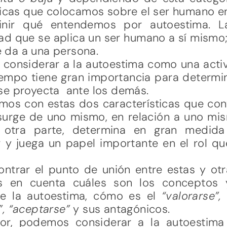
ticas que colocamos sobre el ser humano e
nir qué entendemos por autoestima. 
dad que se aplica un ser humano a sí mismo
le da a una persona.
 considerar a la autoestima como una acti
empo tiene gran importancia para determin
se proyecta ante los demás.
mos con estas dos características que cont
surge de uno mismo, en relación a uno mi
 otra parte, determina en gran medida
r y juega un papel importante en el rol qu
ntrar el punto de unión entre estas y otr
s en cuenta cuáles son los conceptos 
de la autoestima, cómo es el
“valorarse”,
, “aceptarse”
y sus antagónicos.
ior, podemos considerar a la autoestim