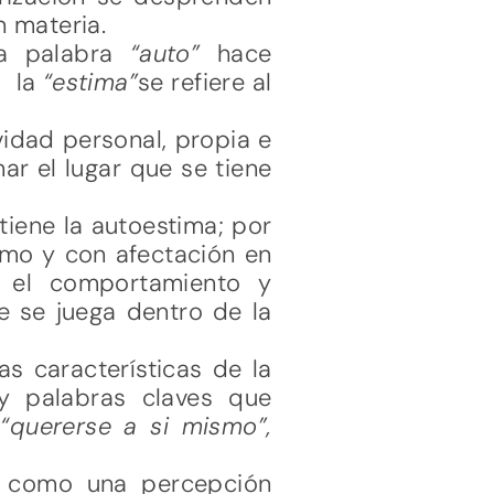
n materia.
La palabra
“auto”
hace
; la
“estima”
se refiere al
vidad personal, propia e
ar el lugar que se tiene
iene la autoestima; por
smo y con afectación en
 el comportamiento y
e se juega dentro de la
as características de la
y palabras claves que
 “quererse a si mismo”,
a como una percepción