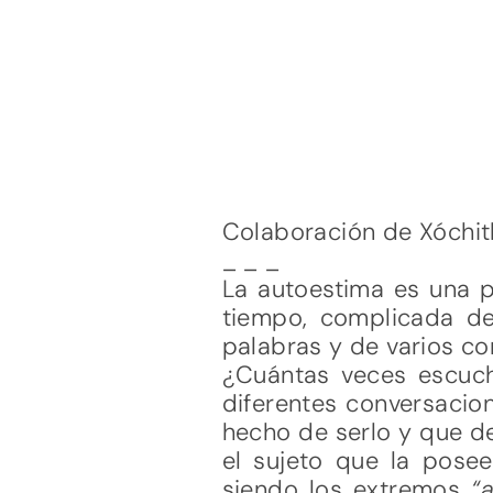
Colaboración de Xóchitl
_ _ _
La autoestima es una 
tiempo, complicada d
palabras y de varios c
¿Cuántas veces escuch
diferentes conversacio
hecho de serlo y que d
el sujeto que la pose
siendo los extremos
“