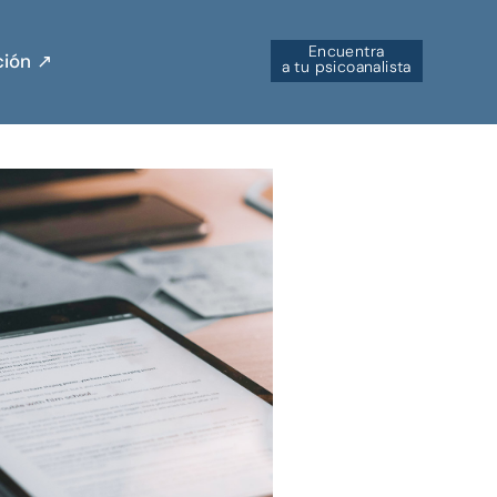
Encuentra
ión ↗︎
a tu psicoanalista