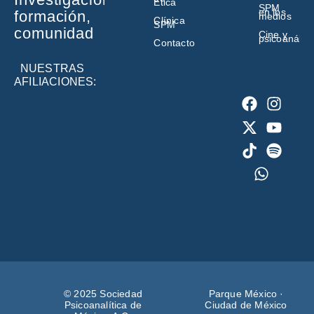
Ética
SPM
en los
formación,
medios
Clínica
SPM
comunidad
Cine y
psicoanálisi
Contacto
NUESTRAS
AFILIACIONES:
© 2025 Sociedad
Parque México ·
Psicoanalítica de
Ciudad de México