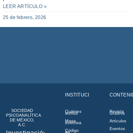
LEER ARTÍCULO »
25 de febrero, 2026
INSTITUCIÓN
CONTENI
SOCIEDAD
Quiénes
Revista
somos
Gradiva
PSICOANALÍTICA
DE MÉXICO,
Mesa
Artículos
directiva
A.C.
Eventos
Código
Investigación,
de