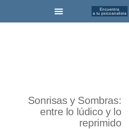
Encuentra
a tu psicoanalista
Sobre la SPM
Sonrisas y Sombras:
entre lo lúdico y lo
reprimido