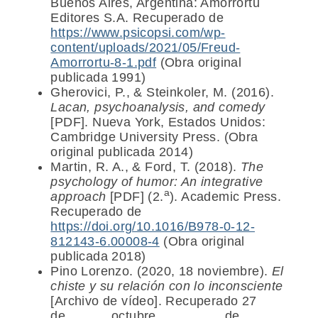
Buenos Aires, Argentina: Amorrortu
Editores S.A. Recuperado de
https://www.psicopsi.com/wp-
content/uploads/2021/05/Freud-
Amorrortu-8-1.pdf
(Obra original
publicada 1991)
Gherovici, P., & Steinkoler, M. (2016).
Lacan, psychoanalysis, and comedy
[PDF]. Nueva York, Estados Unidos:
Cambridge University Press. (Obra
original publicada 2014)
Martin, R. A., & Ford, T. (2018).
The
psychology of humor: An integrative
a
approach
[PDF] (2.
). Academic Press.
Recuperado de
https://doi.org/10.1016/B978-0-12-
812143-6.00008-4
(Obra original
publicada 2018)
Pino Lorenzo. (2020, 18 noviembre).
El
chiste y su relación con lo inconsciente
[Archivo de vídeo]. Recuperado 27
de octubre de