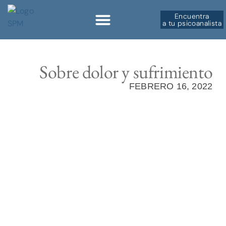
Encuentra
a tu psicoanalista
Sobre la SPM
Sobre dolor y sufrimiento
FEBRERO 16, 2022