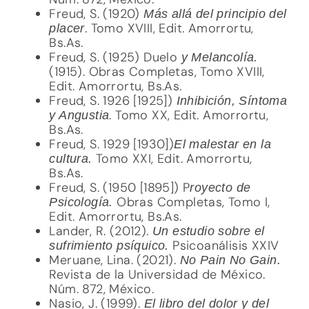
Freud, S. (1920)
Más allá del principio del
. Tomo XVIII, Edit. Amorrortu,
placer
Bs.As.
Freud, S. (1925) Duelo
y Melancolía.
(1915). Obras Completas, Tomo XVIII,
Edit. Amorrortu, Bs.As.
Freud, S. 1926 [1925])
Inhibición, Síntoma
. Tomo XX, Edit. Amorrortu,
y Angustia
Bs.As.
Freud, S. 1929 [1930])
El malestar en la
Tomo XXI, Edit. Amorrortu,
cultura.
Bs.As.
Freud, S. (1950 [1895]) P
royecto de
Obras Completas, Tomo I,
Psicología.
Edit. Amorrortu, Bs.As.
Lander, R. (2012).
Un estudio sobre el
Psicoanálisis XXIV
sufrimiento psíquico.
Meruane, Lina. (2021).
No Pain No Gain.
Revista de la Universidad de México.
Núm. 872, México.
Nasio, J. (1999).
El libro del dolor y del