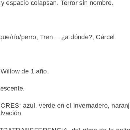
 y espacio colapsan. Terror sin nombre.
sque/río/perro, Tren… ¿a dónde?, Cárcel
 Willow de 1 año.
lescente.
OLORES
: azul, verde en el invernadero, nara
alvación.