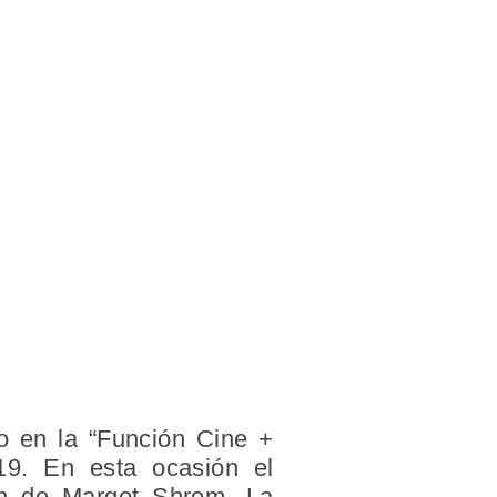
do en la “Función Cine +
19. En esta ocasión el
ón de Margot Shrem. La