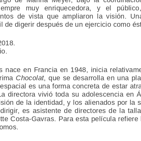
iempre muy enriquecedora, y el público
untos de vista que ampliaron la visión. Una 
 de digerir después de un ejercicio como és
2018.
io.
s nace en Francia en 1948, inicia relativam
prima
Chocolat
, que se desarrolla en una pl
spacial es una forma concreta de estar atra
a directora vivió toda su adolescencia en Áf
isión de la identidad, y los alienados por la
 dirigir, es asistente de directores de la t
te Costa-Gavras. Para esta película refiere 
ónomos.