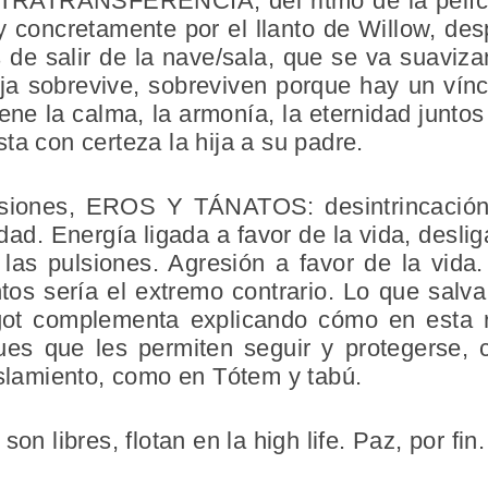
TRATRANSFERENCIA, del ritmo de la pelíc
y concretamente por el llanto de Willow, des
 de salir de la nave/sala, que se va suaviza
hija sobrevive, sobreviven porque hay un ví
ne la calma, la armonía, la eternidad juntos
ta con certeza la hija a su padre.
ulsiones, EROS Y TÁNATOS:
desintrincació
dad. Energía ligada a favor de la vida, deslig
as pulsiones. Agresión a favor de la vida.
s sería el extremo contrario. Lo que salv
rgot complementa explicando cómo en esta r
ues que les permiten seguir y protegerse, 
islamiento, como en Tótem y tabú.
on libres, flotan en la high life. Paz, por fin.