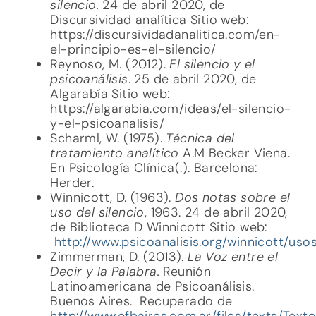
silencio.
24 de abril 2020, de
Discursividad analítica Sitio web:
https://discursividadanalitica.com/en-
el-principio-es-el-silencio/
Reynoso, M. (2012).
El silencio y el
psicoanálisis
. 25 de abril 2020, de
Algarabía Sitio web:
https://algarabia.com/ideas/el-silencio-
y-el-psicoanalisis/
Scharml, W. (1975).
Técnica del
tratamiento analítico
A.M Becker Viena.
En Psicología Clínica(.). Barcelona:
Herder.
Winnicott, D. (1963).
Dos notas sobre el
uso del silencio
, 1963. 24 de abril 2020,
de Biblioteca D Winnicott Sitio web:
http://www.psicoanalisis.org/winnicott/uso
Zimmerman, D. (2013).
La Voz entre el
Decir y la Palabra.
Reunión
Latinoamericana de Psicoanálisis.
Buenos Aires. Recuperado de
http://www.efbaires.com.ar/files/texts/Text