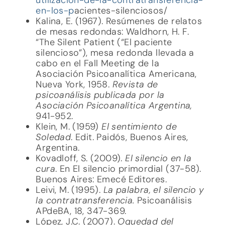
en-los-p
acientes-silenciosos/
Kalina, E. (1967). Resúmenes de relatos
de mesas redondas: Waldhorn, H. F.
“The Silent Patient (“El paciente
silencioso”), mesa redonda llevada a
cabo en el Fall Meeting de la
Asociación Psicoanalítica Americana,
Nueva York, 1958.
Revista de
psicoanálisis publicada por la
Asociación Psicoanalítica Argentina,
941-952.
Klein, M. (1959)
El sentimiento de
Soledad
. Edit. Paidós, Buenos Aires,
Argentina.
Kovadloff, S. (2009).
El silencio en la
cura
. En El silencio primordial (37-58).
Buenos Aires: Emecé Editores.
Leivi, M. (1995).
La palabra, el silencio y
la contratransferencia.
Psicoanálisis
APdeBA, 18, 347-369.
López, J.C. (2007).
Oquedad del