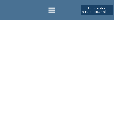
Encuentra
a tu psicoanalista
Sobre la SPM