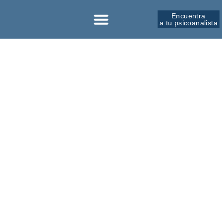
Encuentra
a tu psicoanalista
Sobre la SPM