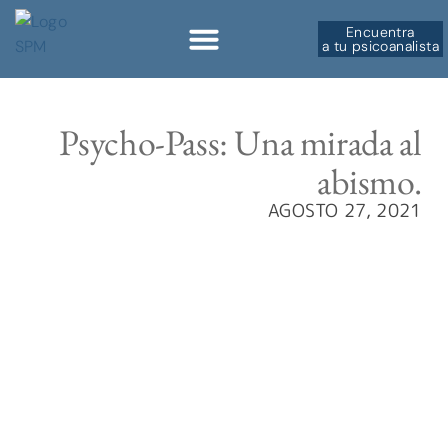
Encuentra
a tu psicoanalista
Sobre la SPM
Psycho-Pass: Una mirada al
abismo.
AGOSTO 27, 2021