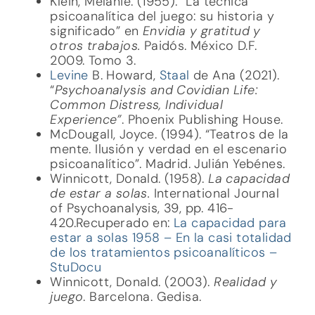
Klein, Melanie. (1955). “La técnica
psicoanalítica del juego: su historia y
significado” en
Envidia y gratitud y
otros trabajos.
Paidós. México D.F.
2009. Tomo 3.
Levine
B. Howard,
Staal
de Ana (2021).
“
Psychoanalysis and Covidian Life:
Common Distress, Individual
Experience”
. Phoenix Publishing House.
McDougall, Joyce. (1994). “Teatros de la
mente. Ilusión y verdad en el escenario
psicoanalítico”. Madrid. Julián Yebénes.
Winnicott, Donald. (1958).
La capacidad
de estar a solas.
International Journal
of Psychoanalysis, 39, pp. 416-
420.Recuperado en:
La capacidad para
estar a solas 1958 – En la casi totalidad
de los tratamientos psicoanalíticos –
StuDocu
Winnicott, Donald. (2003).
Realidad y
juego
. Barcelona. Gedisa.