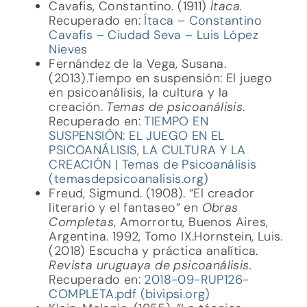
Cavafis, Constantino. (1911)
Ítaca.
Recuperado en:
Ítaca – Constantino
Cavafis – Ciudad Seva – Luis López
Nieves
Fernández de la Vega, Susana.
(2013).Tiempo en suspensión: El juego
en psicoanálisis, la cultura y la
creación.
Temas de psicoanálisis
.
Recuperado en:
TIEMPO EN
SUSPENSIÓN: EL JUEGO EN EL
PSICOANÁLISIS, LA CULTURA Y LA
CREACIÓN | Temas de Psicoanálisis
(temasdepsicoanalisis.org)
Freud, Sigmund. (1908). “El creador
literario y el fantaseo” en
Obras
Completas
, Amorrortu, Buenos Aires,
Argentina. 1992, Tomo IX.Hornstein, Luis.
(2018) Escucha y práctica analítica.
Revista uruguaya de psicoanálisis.
Recuperado en:
2018-09-RUP126-
COMPLETA.pdf (bivipsi.org)