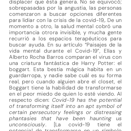
displacer que ésta genera. No se equivocó;
sobrepasadas por la angustia, las personas
comenzaron a buscar opciones diferentes
para lidiar con la crisis de la covid-19,. De un
momento a otro, la salud mental cobró una
importancia otrora invisible, y mucha gente
recurrió a los espacios terapéuticos para
buscar ayuda. En su artículo “Paisajes de la
vida mental durante el Covid-19”, Elías y
Alberto Rocha Barros comparan el virus con
una criatura fantástica de Harry Potter: el
boggart. Esta bestia mágica habita en un
guardarropa, y nadie sabe cuál es su forma
real, pero cuando alguien abre el closet, el
Boggart tiene la habilidad de transformarse
en el peor miedo de quien lo esté viendo. Al
respecto dicen:
Covid-19 has the potential
of transforming itself into an apt symbol of
certain persecutory feelings or distressing
phantasies that have been haunting us
unconsciously
. [La covid-19 tiene el
potencial de transformarse en un símbolo