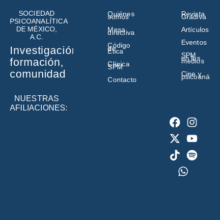
SOCIEDAD
Quiénes
Revista
somos
Gradiva
PSICOANALÍTICA
DE MÉXICO,
Mesa
Artículos
directiva
A.C.
Eventos
Código
de
Investigación,
Ética
SPM
en los
formación,
medios
Clínica
SPM
comunidad
Cine y
psicoanálisi
Contacto
NUESTRAS
AFILIACIONES: