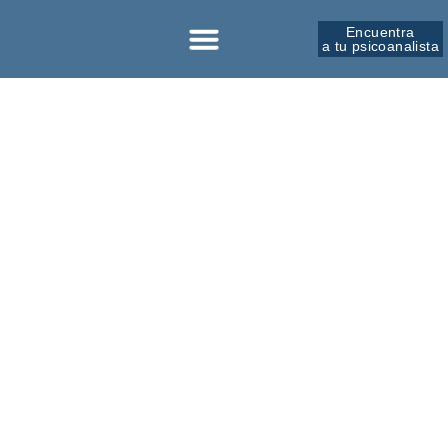
Encuentra
a tu psicoanalista
Sobre la SPM