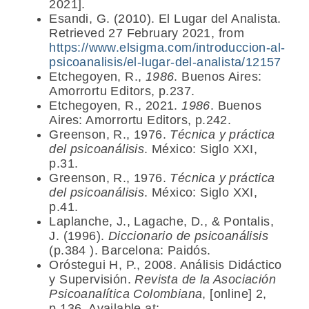
2021].
Esandi, G. (2010). El Lugar del Analista.
Retrieved 27 February 2021, from
https://www.elsigma.com/introduccion-al-
psicoanalisis/el-lugar-del-analista/12157
Etchegoyen, R.,
1986
. Buenos Aires:
Amorrortu Editors, p.237.
Etchegoyen, R., 2021.
1986
. Buenos
Aires: Amorrortu Editors, p.242.
Greenson, R., 1976.
Técnica y práctica
del psicoanálisis
. México: Siglo XXI,
p.31.
Greenson, R., 1976.
Técnica y práctica
del psicoanálisis
. México: Siglo XXI,
p.41.
Laplanche, J., Lagache, D., & Pontalis,
J. (1996).
Diccionario de psicoanálisis
(p.384 ). Barcelona: Paidós.
Oróstegui H, P., 2008. Análisis Didáctico
y Supervisión.
Revista de la Asociación
Psicoanalítica Colombiana
, [online] 2,
p.136. Available at: