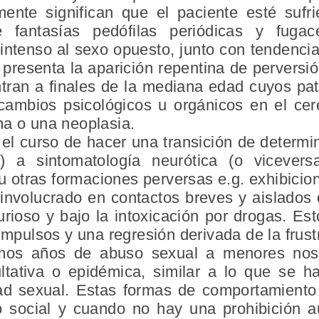
mente significan que el paciente esté sufr
e fantasías pedófilas periódicas y fuga
ntenso al sexo opuesto, junto con tendencia
presenta la aparición repentina de perversi
ran a finales de la mediana edad cuyos pa
 cambios psicológicos u orgánicos en el c
ma o una neoplasia.
el curso de hacer una transición de determi
a) a sintomatología neurótica (o vicever
a u otras formaciones perversas e.g. exhibici
involucrado en contactos breves y aislados 
urioso y bajo la intoxicación por drogas. Es
impulsos y una regresión derivada de la frust
imos años de abuso sexual a menores nos
cultativa o epidémica, similar a lo que se h
d sexual. Estas formas de comportamiento
o social y cuando no hay una prohibición au