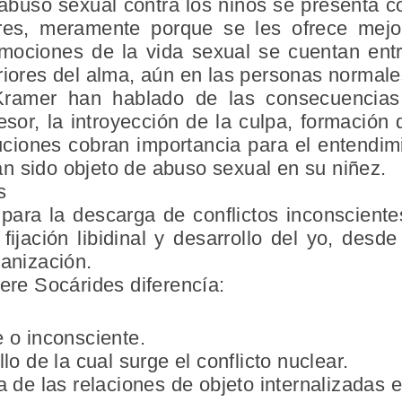
abuso sexual contra los niños se presenta c
es, meramente porque se les ofrece mejor
 mociones de la vida sexual se cuentan en
riores del alma, aún en las personas normale
Kramer han hablado de las consecuencias
resor, la introyección de la culpa, formación
uciones cobran importancia para el entendim
n sido objeto de abuso sexual en su niñez.
s
ara la descarga de conflictos inconscientes
fijación libidinal y desarrollo del yo, desd
ganización.
iere Socárides diferencía:
 o inconsciente.
lo de la cual surge el conflicto nuclear.
a de las relaciones de objeto internalizadas e