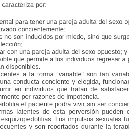
 caracteriza por:
ental para tener una pareja adulta del sexo o
ivado concientemente;
e no son inducidos por miedo, sino que surg
lección;
ar con una pareja adulta del sexo opuesto; y
xible que permite a los individuos regresar a
n disponibles.
acentes a la forma
“variable”
son tan varia
una conducta conciente y elegida, funciona
rrir en individuos que tratan de satisface
nmente por razones de impotencia.
dofilia el paciente podrá vivir sin ser concie
mas latentes de esta perversión pueden co
 esquizopedofilias. Los impulsos sexuales f
recuentes y son reportados durante la terap