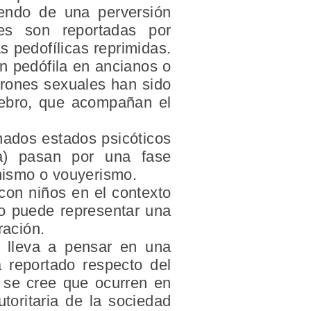
iendo de una perversión
ces son reportadas por
s pedofílicas reprimidas.
ón pedófila en ancianos o
trones sexuales han sido
erebro, que acompañan el
nados estados psicóticos
sa) pasan por una fase
onismo o vouyerismo.
con niños en el contexto
to puede representar una
ración.
 lleva a pensar en una
a reportado respecto del
 se cree que ocurren en
toritaria de la sociedad