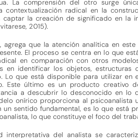
nua. La comprensión del otro surge úni
contextualización radical en la construc
captar la creación de significado en la i
vitarese, 2015).
, agrega que la atención analítica en est
sente. El proceso se centra en lo que est
dical en comparación con otros modelos
s en identificar los objetos, estructuras
o. Lo que está disponible para utilizar en
. Este último es un producto creativo de
tancia a descubrir lo desconocido en lo
elo onírico proporciona al psicoanalista
n un sentido fundamental, es lo que está p
analista, lo que constituye el foco del traba
d interpretativa del analista se caracteri