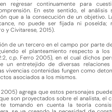
e en regresar continuamente para cuesti
omprensión. En este sentido, el análisi
ión que a la consecución de un objetivo. L
ance, no puede ser fijada ni poseída; 
o y Civitarese, 2015).
ción de un tercero en el campo por parte de
iguiendo el planteamiento respecto a lo
2:2, c.p. Ferro 2005), en el cual dichos p
 un entretejido de diversas relaciones 
 las vivencias contenidas fungen como deto
ictos asociados a los mismos.
o, 2005) agrega que estos personajes puede
ue son proyectados sobre el analista, el 
rete tomando en cuenta la teoría consis
ra, se va creando la necesidad de constr