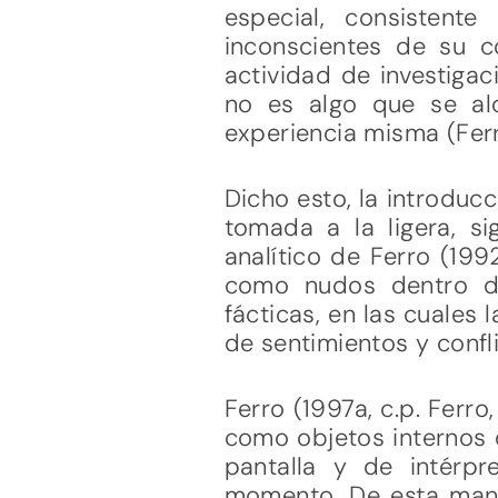
especial, consistent
inconscientes de su c
actividad de investigac
no es algo que se alc
experiencia misma (Ferr
Dicho esto, la introduc
tomada a la ligera, s
analítico de Ferro (199
como nudos dentro de
fácticas, en las cuales
de sentimientos y confl
Ferro (1997a, c.p. Ferr
como objetos internos q
pantalla y de intérp
momento. De esta mane