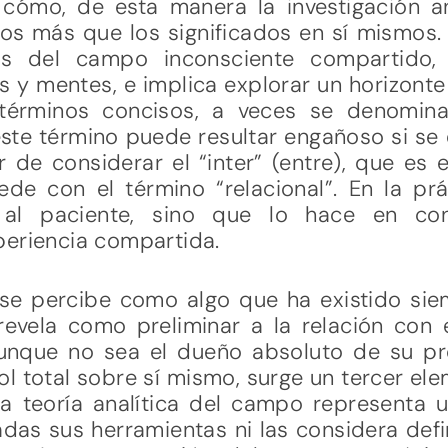
cómo, de esta manera la investigación an
os más que los significados en sí mismos.
es del campo inconsciente compartido,
 y mentes, e implica explorar un horizonte
 términos concisos, a veces se denomi
este término puede resultar engañoso si se 
 de considerar el “inter” (entre), que es 
de con el término “relacional”. En la prá
 al paciente, sino que lo hace en con
periencia compartida.
 se percibe como algo que ha existido sie
revela como preliminar a la relación con 
nque no sea el dueño absoluto de su pro
l total sobre sí mismo, surge un tercer el
 la teoría analítica del campo represent
as sus herramientas ni las considera defi