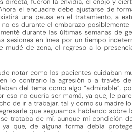
directa, fueron la envidia, el enojo y cie
Ahora el encuadre debe ajustarse de form
stirá una pausa en el tratamiento, a es
i no es durante el embarazo posiblemente a
menté durante las últimas semanas de ges
las sesiones en línea por un tiempo indete
mudé de zona, el regreso a lo presencia
ude notar como los pacientes cuidaban m
en lo contrario la agresión o a través d
laban del tema como algo “admirable”, po
r eso no quería ser mamá, ya que, le par
ho de ir a trabajar, tal y como su madre lo 
 regresarle que seguíamos hablando sobre l
se trataba de mí, aunque mi condición d
, ya que, de alguna forma debía protege