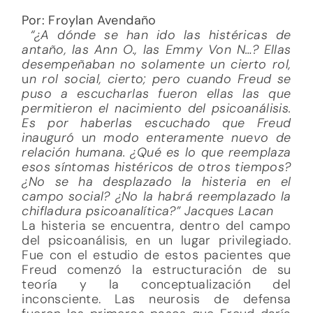
Por: Froylan Avendaño
“¿A dónde se han ido las histéricas de
antaño, l
as Ann O., las Emmy Von N…?
Ellas
desempeñaban no solamente un cierto rol,
u
n rol social, cierto; pero cuando Freud se
puso a escucharlas f
ueron ellas las que
permitieron el nacimiento del psicoanálisis.
Es por haberlas escuchado que Freud
inauguró
u
n modo enteramente nuevo de
relación humana.
¿Qué es lo que reemplaza
esos síntomas histéricos de otros tiempos?
¿No se ha desplazado la histeria en el
campo social?
¿No la habrá reemplazado la
chifladura psicoanalítica?”
Jacques Lacan
La histeria se encuentra, dentro del campo
del psicoanálisis, en un lugar privilegiado.
Fue con el estudio de estos pacientes que
Freud comenzó la estructuración de su
teoría y la conceptualización del
inconsciente. Las neurosis de defensa