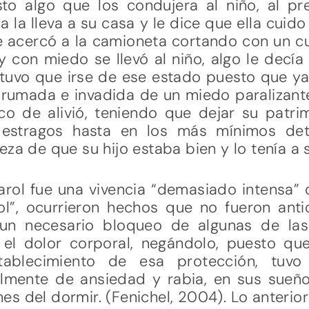
sto algo que los condujera al niño, al 
 la lleva a su casa y le dice que ella cuido
 acercó a la camioneta cortando con un cu
 con miedo se llevó al niño, algo le decí
 tuvo que irse de ese estado puesto que ya
brumada e invadida de un miedo paralizante
 de alivió, teniendo que dejar su patrim
 estragos hasta en los más mínimos deta
eza de que su hijo estaba bien y lo tenía a 
arol fue una vivencia “demasiado intensa”
l”, ocurrieron hechos que no fueron anti
 un necesario bloqueo de algunas de las
 el dolor corporal, negándolo, puesto qu
stablecimiento de esa protección, tu
almente de ansiedad y rabia, en sus sueño
es del dormir. (Fenichel, 2004). Lo anteri