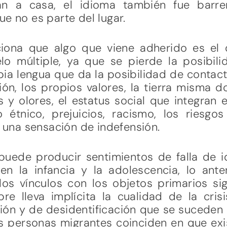
n a casa, el idioma también fue barre
ue no es parte del lugar.
iona que algo que viene adherido es el d
o múltiple, ya que se pierde la posibil
pia lengua que da la posibilidad de contacto
gión, los propios valores, la tierra misma d
s y olores, el estatus social que integran el
étnico, prejuicios, racismo, los riesgo
ar una sensación de indefensión.
puede producir sentimientos de falla de i
n la infancia y la adolescencia, lo ante
los vínculos con los objetos primarios si
e lleva implícita la cualidad de la crisis,
ión y de desidentificación que se suceden
as personas migrantes coinciden en que exi