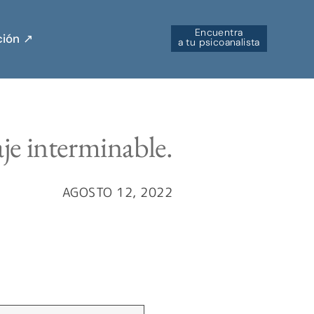
Encuentra
ión ↗︎
a tu psicoanalista
aje interminable.
AGOSTO 12, 2022