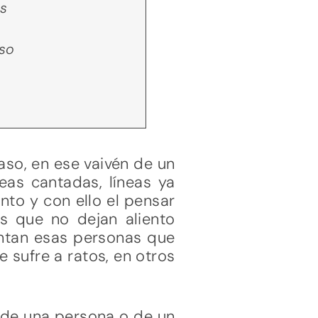
as
eso
aso, en ese vaivén de un
eas cantadas, líneas ya
nto y con ello el pensar
as que no dejan aliento
entan esas personas que
e sufre a ratos, en otros
 de una persona o de un