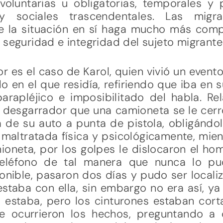
voluntarias u obligatorias, temporales 
 y sociales trascendentales. Las migra
 la situación en sí haga mucho más compl
 seguridad e integridad del sujeto migrante
or es el caso de Karol, quien vivió un event
o en el que residía, refiriendo que iba en 
rapléjico e imposibilitado del habla. Re
 desgarrador que una camioneta se le cerro
de su auto a punta de pistola, obligándola
 maltratada física y psicológicamente, mie
mioneta, por los golpes le dislocaron el h
 teléfono de tal manera que nunca lo pu
nible, pasaron dos días y pudo ser localiz
estaba con ella, sin embargo no era así, y
o estaba, pero los cinturones estaban cort
e ocurrieron los hechos, preguntando a