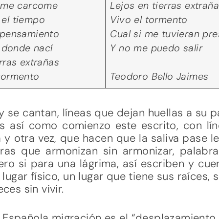
 me carcome
Lejos en tierras extrañ
el tiempo
Vivo el tormento
 pensamiento
Cual si me tuvieran pr
 donde nací
Y no me puedo salir
rras extrañas
 tormento
Teodoro Bello Jaimes
y se cantan, líneas que dejan huellas a su p
es así como comienzo este escrito, con lín
y otra vez, que hacen que la saliva pase le
bras que armonizan sin armonizar, palabr
ero si para una lágrima, así escriben y cu
lugar físico, un lugar que tiene sus raíces, s
ces sin vivir.
 Española migración es el “desplazamiento