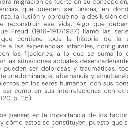
labra migración es fuerte en su concepción
ivencias que pueden ser únicas, en do
za, la ilusión y porque no la desilusión de
de reconstruir esa vida. Algo que debe
ue Freud (1916-1917/1987) llamó las ser
o, que contiene toda la historia de la
te a las experiencias infantiles, configur
n las fijaciones, a lo que se suma lo q
n las situaciones actuales desencadenante
 pueden ser dolorosas y traumáticas, to
de predominancia, alternancia y simultane
mientos en los seres humanos, con sus con
l, así como en sus interrelaciones con otr
20, p. 115)
os pensar en la importancia de los facto
y cómo estos se constituyen, puesto que s